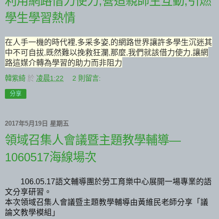
利用網路借力使力,營造親師生互動,引燃
學生學習熱情
在人手一機的時代裡,多采多姿,的網路世界讓許多學生沉迷其
中不可自拔,既然難以挽救狂瀾,那麼,我們就該借力使力,讓網
路這媒介轉為學習的助力而非阻力
韓紫綺
於
凌晨1:22
2 則留言:
分享
2017年5月19日 星期五
領域召集人會議暨主題教學輔導—
1060517海線場次
語文輔導團於勞工育樂中心展開一場專業的語
106.05.17
文分享研習。
本次領域召集人會議暨主題教學輔導由黃維民老師分享「議
論文教學模組」