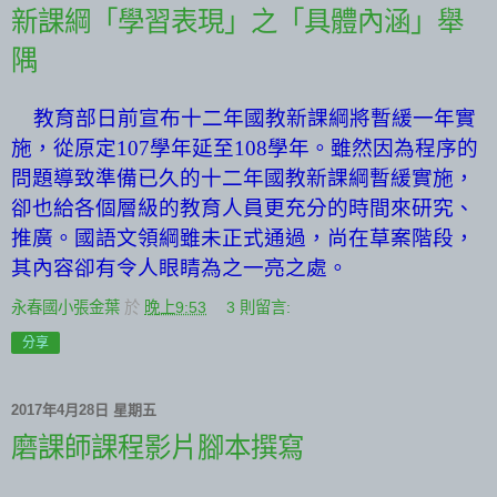
新課綱「學習表現」之「具體內涵」舉
隅
教育部日前宣布十二年國教新課綱將暫緩一年實
施，從原定
107
學年延至
108
學年。
雖然因為程序的
問題導致準備已久的十二年國教新課綱暫緩實施，
卻也給各個層級的教育人員更充分的時間來研究、
推廣。國語文領綱雖未正式通過，尚在草案階段，
其內容卻有令人眼睛為之一亮之處。
永春國小張金葉
於
晚上9:53
3 則留言:
分享
2017年4月28日 星期五
磨課師課程影片腳本撰寫