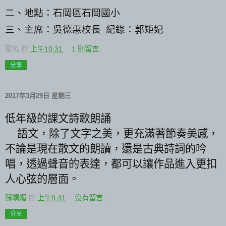
二、地點：石岡區石岡國小
三、主席：吳德惠校長
紀錄：郭矩妃
匿名
於
上午10:31
1 則留言:
分享
2017年3月29日 星期三
低年級的課文詩歌朗誦
語文，除了文字之美，更充滿著節奏美感，
不論是現在散文的朗讀，還是古典詩詞的吟
唱，透過聲音的表達，都可以讓作品進入更扣
人心弦的層面。
蘇靖媚
於
上午9:41
沒有留言:
分享