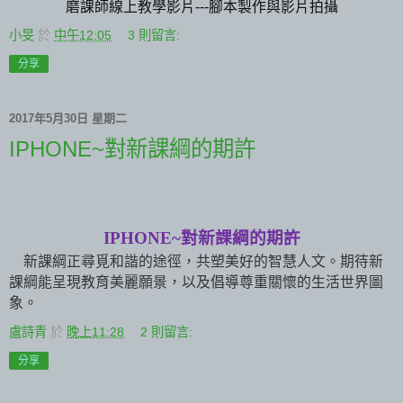
磨課師線上教學影片---腳本製作與影片拍攝
小旻
於
中午12:05
3 則留言:
分享
2017年5月30日 星期二
IPHONE~對新課綱的期許
IPHONE~
對新課綱的期許
新課綱正尋覓和諧的途徑，共塑美好的智慧人文。期待新
課綱能呈現教育美麗願景，以及倡導尊重關懷的生活世界圖
象。
盧詩青
於
晚上11:28
2 則留言:
分享