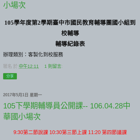
小場次
105
學年度第
2
學期臺中市國民教育輔導團國小組到
校輔導
輔導紀錄表
辦理類別：客製化到校服務
匿名
於
中午12:11
1 則留言:
分享
2017年5月1日 星期一
105下學期輔導員公開課-- 106.04.28中
華國小場次
第二節說課
第三節上課
第四節議課
9:30
10:30
11:20