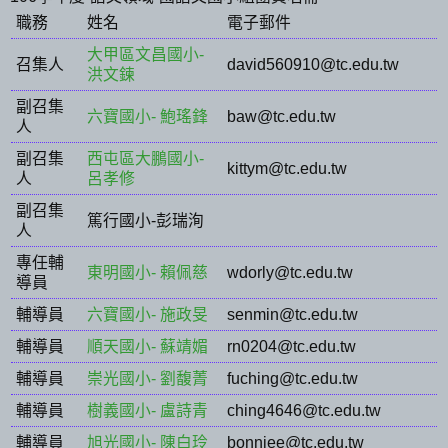
職務
姓名
電子郵件
大甲區文昌國小-
召集人
david560910@tc.edu.tw
洪文鍊
副召集
六寶國小- 鮑瑤鋒
baw@tc.edu.tw
人
副召集
西屯區大鵬國小-
kittym@tc.edu.tw
人
呂孝修
副召集
篤行國小-彭瑞洵
人
專任輔
東明國小- 賴佩慈
wdorly@tc.edu.tw
導員
輔導員
六寶國小- 施政旻
senmin@tc.edu.tw
輔導員
順天國小- 蘇靖媚
rn0204@tc.edu.tw
輔導員
崇光國小- 劉馥菁
fuching@tc.edu.tw
輔導員
樹義國小- 盧詩青
ching4646@tc.edu.tw
輔導員
旭光國小- 陳白玲
bonniee@tc.edu.tw