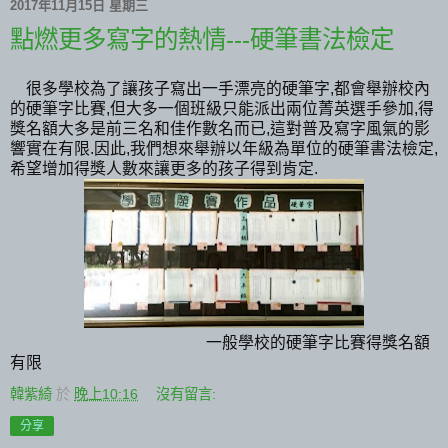
2017年11月15日 星期三
點燃更多寫字的熱情---硬筆書法檢定
很多學校為了讓孩子寫出一手漂亮的硬筆字,都會舉辦校內
的硬筆字比賽,但大多一個班級只能派出兩位菁英選手參加,得
獎名額大多是前三名和佳作數名而已,這對普及寫字風氣的影
響實在有限.因此,我們想來舉辦以年級為單位的硬筆書法檢定,
希望增加得獎人數來讓更多的孩子得到肯定.
一般學校的硬筆字比賽得獎名額
有限
韓紫綺
於
晚上10:16
沒有留言:
分享