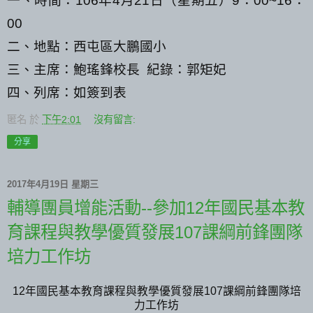
一、時間：
106
年
4
月
21
日（星期五）
9
：
00~16
：
00
二、地點：西屯區大鵬國小
三、主席：鮑瑤鋒校長
紀錄：郭矩妃
四、列席：如簽到表
匿名
於
下午2:01
沒有留言:
分享
2017年4月19日 星期三
輔導團員增能活動--參加12年國民基本教
育課程與教學優質發展107課綱前鋒團隊
培力工作坊
12年國民基本教育課程與教學優質發展107課綱前鋒團隊培
力工作坊