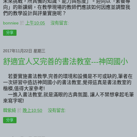
未來挑戰，所具備的知識、能力與態度」。迎向以「素養導
向」的新課綱，在教學現場的教師們應該如何因應並調整我
們的教學設計與評量實施呢？
bonniee
於
上午10:05
沒有留言:
分享
2017年11月22日 星期三
舒適宜人又完善的書法教室---神岡國小
若要實施書法教學,完善的環境和設備是不可或缺的,筆者在
一次研習中造訪神岡國小的書法教室,覺得這真是書法教室的
楷模,值得大家參考!
一進入書法教室,就是滿眼的古典氛圍, 讓人不禁想拿起毛筆
來寫字呢!
韓紫綺
於
晚上10:50
沒有留言:
分享