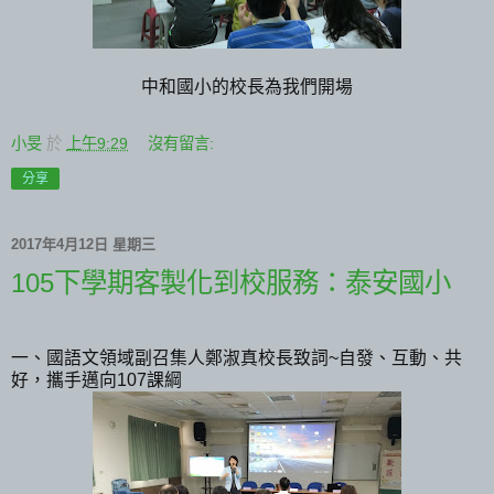
中和國小的校長為我們開場
小旻
於
上午9:29
沒有留言:
分享
2017年4月12日 星期三
105下學期客製化到校服務：泰安國小
一、國語文領域副召集人鄭淑真校長致詞~自發、互動、共
好，攜手邁向107課綱