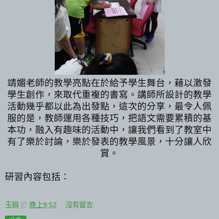
靖媚老師的教學亮點在於給予學生舞台，藉以激發
學生創作，來取代重複的書寫。講師所設計的教學
活動幾乎都以此為出發點，這次的分享，最令人佩
服的是，
教師運用各種技巧，把語文需要累積的基
本功，融入有趣味的活動中，
讓我們看到了教室中
有了樂於討論，樂於發表的教學風景，十分讓人欣
賞。
研習內容包括：
玉娟
於
晚上9:52
沒有留言: