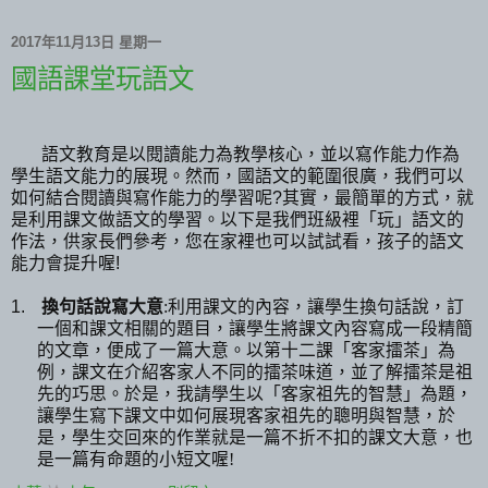
2017年11月13日 星期一
國語課堂玩語文
語文教育是以閱讀能力為教學核心，並以寫作能力作為
學生語文能力的展現。然而，國語文的範圍很廣，我們可以
如何結合閱讀與寫作能力的學習呢
?
其實，最簡單的方式，就
是利用課文做語文的學習。以下是我們班級裡
「玩」語文
的
作法，供家長們參考，您在家裡也可以試試看，孩子的語文
能力會提升喔
!
1.
換句話說寫大意
:
利用課文的內容，讓學生換句話說，訂
一個和課文相關的題目，讓學生將課文內容寫成一段精簡
的文章，便成了一篇大意。以第十二課
「客家擂茶」為
例，課文在介紹客家人不同的擂茶味道，並了解擂茶是祖
先的巧思。於是，我請學生以「客家祖先的智慧」為題，
讓學生寫下課文中如何展現客家祖先的聰明與智慧，於
是，學生交回來的作業就是一篇不折不扣的課文大意，也
是一篇有命題的小短文喔
!