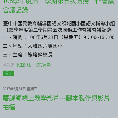
105學年度第二學期第五次團務工作會議
會議記錄
臺中市國民教育輔導團語文領域國小國語文輔導小組
105
學年度第二學期第五次團務工作
會議會議記錄
一、時間：
106
年
6
月
23
日（星期五）
9
：
00~16
：
00
二、地點：大雅區六寶國小
三、主席：鮑瑤鋒校長
匿名
於
下午5:11
沒有留言:
分享
2017年5月31日 星期三
磨課師線上教學影片---腳本製作與影片
拍攝