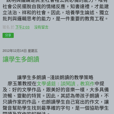
說明與議論是民主社會裡公民必備的能力，唯有
社會公民擺脫自
我的
情緒反應，知書達禮，才能建
立法治、祥和的社會。因此，培養學生
論述、獨立
批判與邏輯思考的能力，是一件重要的教育工程。
匿名
於
下午2:03
沒有留言:
分享
2012年12月14日 星期五
讓學生多朗讀
讓學生多朗讀 ~淺談朗讀的教學策略
廖玉蕙教授在
文學盛筵：談閱讀，教寫作
中提
及：好的文學作品，跟美好的音樂一樣，大多具備
流暢、靈動的特質。因此，其認為帶孩子朗讀，不
只讀作家的作品，也朗讀學生自己寫出的作文，讓
聲音幫助學生找到最準確的字句，是一個協助學生