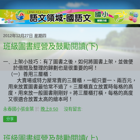
2012年12月27日 星期四
班級圖書經營及鼓勵閱讀(下)
一、
上架小技巧：有了圖書之後，如何將圖書上架，並做便
於借閱及整理的歸劃也是很重要的呵！
（一）善用三層櫃：
大賣場或特力屋常賣的三層櫃，一組只要一、兩百元，
用來放置圖書最恰常不過了。三層櫃直立放置時每格的高
度，用來放一般圖書剛剛好。將三層櫃打橫，每格的高度
又很適合放置太高的繪本呵！
永春國小張金葉
於
晚上8:50
沒有留言:
分享
班級圖書經營及鼓勵閱讀(上)