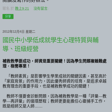
閱讀及寫作的好辦法。
匿名
於
晚上9:21
沒有留言:
分享
2012年12月4日 星期二
國民中小學低成就學生心理特質與輔
導、班級經營
補救教學要成功，師資是重要關鍵！因為學生問題複雜難處
理
，
極需專業！
「教師素質」是影響學生學業成就的關鍵因素，甚至高於
「家庭背景」的作用力，因此優秀師資的培育，是追求卓越
教育理念的重要手段，也是補救教學成功的關鍵！
教師不僅要會診斷問題，因為補救教學是一種「評量—教
學—再評量」的循環歷程；教師更要能擔任心靈捕手工作，
既是經師又是人師
……