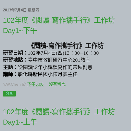
2013年7月4日 星期四
102年度《閱讀-寫作攜手行》工作坊
Day1~下午
《閱讀
-
寫作攜手行》工作坊
研習日期：
102
年
7
月
4
日(四)
13
：
30
─
16
：
30
研習地點：
臺中市教師研習中心
201
教室
主題：
從閱讀少年小說談寫作的帶領創意
講師：
彰化縣新民國小陳月雲主任
Y.W.Chen
於
下午5:00
沒有留言:
分享
102年度《閱讀-寫作攜手行》工作坊
Day1~上午