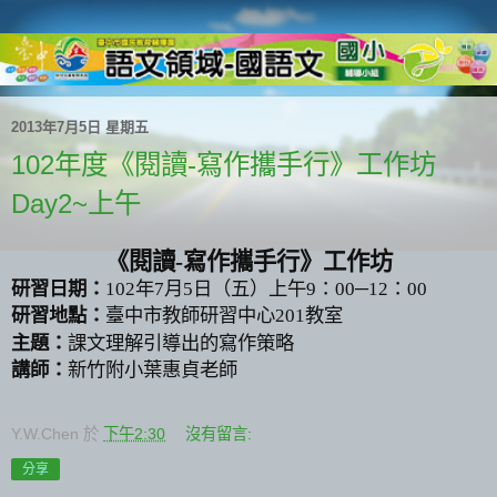
2013年7月5日 星期五
102年度《閱讀-寫作攜手行》工作坊
Day2~上午
《閱讀
-
寫作攜手行》工作坊
研習日期：
102
年
7
月
5
日（五）上午
9
：
00
─
12
：
00
研習地點：
臺中市教師研習中心
201
教室
主題：
課文理解引導出的寫作策略
講師：
新竹附小
葉惠貞
老師
Y.W.Chen
於
下午2:30
沒有留言:
分享