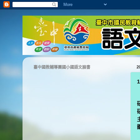
臺中國教輔導團國小國語文臉書
2