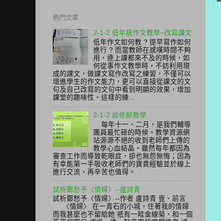
熱門文章
2-1-2 低年級作文教學~改寫課文
低年作文如何教 ? 提早寫作如何
進行 ? 而當教師在感嘆時間不夠
用，連上課都來不及的時候，如
何從事作文教學時，不妨利用現
成的課文，做課文寫作改寫之練習，不僅可以
增進學生的作文能力，更可以直接從課文的文
句及自己改寫的文句中看到明顯的效果，增加
課堂的趣味性。這樣的練...
2-1-2 談修辭教學
每年十一、二月，是我們輔導
團員最忙碌的時候。教學資源網
站源源不絕的收到老師們上傳的
教學心血結晶。雖然每年都因為
審查工作而導致乾眼症，卻也無怨無悔；因為
有幸能第一手吸收老師們的寶貴經驗並於線上
進行交流，再辛苦也值得。
試析鄭愁予〈情婦〉--盧詩青
試析鄭愁予〈情婦〉--作者 盧詩青 壹、前言
〈情婦〉 在一青石的小城，住著我的情婦
而我甚麼也不留給她 祇有一畦金線菊，和一個