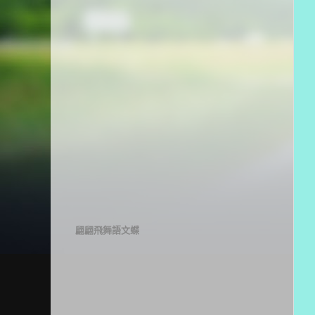
翩翩飛舞語文蝶