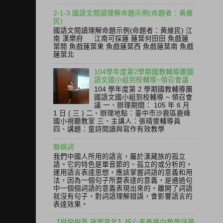
2-1-3 國語文閱讀理解命題示例(命題者：黃維
民)
國語文閱讀理解命題示例(命題者：黃維民) 江
南 漢樂府 江南可採蓮 蓮葉何田田 魚戲蓮
葉間 魚戲蓮葉東 魚戲蓮葉西 魚戲蓮葉南 魚戲
蓮葉北
104學年度第2學期國教輔導團國
語文國小組到校輔導~領召會議
104 學年度第 2 學期國教輔導團
國語文國小組到校輔導 ~ 領召會
議 一、辦理期間： 105 年 6 月
1 日 ( 三 ) 二、辦理地點：臺中市沙鹿區鹿峰
國小視聽教室 三、主講人：張晴雯輔導員
四、講題：童詩閱讀與寫作有效教學
聯綿詞
我們中國人所用的語言，屬於漢藏族的孤立
語。它的特色是單音節的、孤立的或分析的。
運用語言表達思想，應該掌握詞語的意義和用
法，因為一個句子所要表達的意義，是通過句
中一個個詞語的意義表現出來的。離開了詞語
就沒有句子，對詞語理解錯誤，會影響語言的
表達效果。
【戀戀樹義 璀璨童年】核心素養導向教學評量