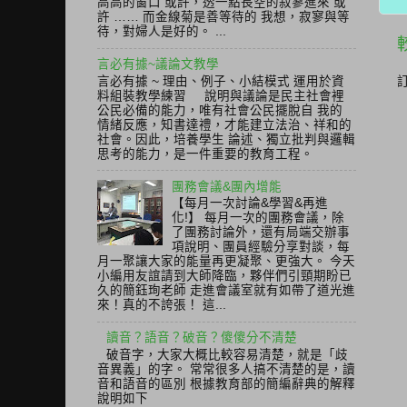
高高的窗口 或許，透一點長空的寂寥進來 或
許 …… 而金線菊是善等待的 我想，寂寥與等
待，對婦人是好的。 ...
言必有據~議論文教學
言必有據 ~ 理由、例子、小結模式 運用於資
料組裝教學練習 說明與議論是民主社會裡
公民必備的能力，唯有社會公民擺脫自 我的
情緒反應，知書達禮，才能建立法治、祥和的
社會。因此，培養學生 論述、獨立批判與邏輯
思考的能力，是一件重要的教育工程。
團務會議&團內增能
【每月一次討論&學習&再進
化!】 每月一次的團務會議，除
了團務討論外，還有局端交辦事
項說明、團員經驗分享對談，每
月一聚讓大家的能量再更凝聚、更強大。 今天
小編用友誼請到大師降臨，夥伴們引頸期盼已
久的簡鈺珣老師 走進會議室就有如帶了道光進
來！真的不誇張！ 這...
讀音？語音？破音？傻傻分不清楚
破音字，大家大概比較容易清楚，就是「歧
音異義」的字。 常常很多人搞不清楚的是，讀
音和語音的區別 根據教育部的簡編辭典的解釋
說明如下