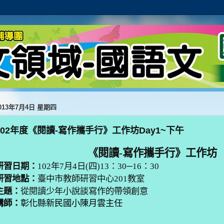
013年7月4日 星期四
102年度《閱讀-寫作攜手行》工作坊Day1~下午
《閱讀
-
寫作攜手行》工作坊
研習日期：
102
年
7
月
4
日(四)
13
：
30
─
16
：
30
研習地點：
臺中市教師研習中心
201
教室
主題：
從閱讀少年小說談寫作的帶領創意
講師：
彰化縣新民國小陳月雲主任