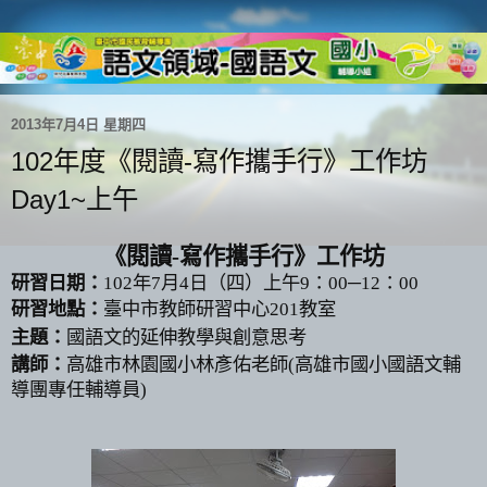
2013年7月4日 星期四
102年度《閱讀-寫作攜手行》工作坊
Day1~上午
《閱讀
-
寫作攜手行》工作坊
研習日期：
102
年
7
月
4
日（四）上午
9
：
00
─
12
：
00
研習地點：
臺中市教師研習中心
201
教室
主題：
國語文的延伸教學與創意思考
講師：
高雄市林園國小
林彥佑
老師(高雄市國小國語文輔
導團專任輔導員)