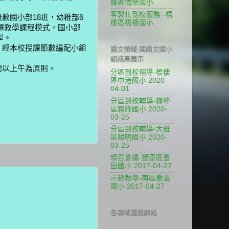
峰區僑榮國小
客製化到校服務--梧
級數國小部18班，幼稚部6
棲區梧棲國小
題教學課程模式，國小部
學。
，經本校授課節數編配小組
語文領域-國語文國小
組成果展示
間以上午為原則。
分區到校輔導-梧棲
區中港國小 2020-
04-01
分區到校輔導-霧峰
區霧峰國小 2020-
03-25
分區到校輔導-大雅
區陽明國小 2020-
03-25
領召會議-豐原區豐
田國小 2017-04-27
示範教學-南區樹義
國小 2017-04-27
各領域議題網站