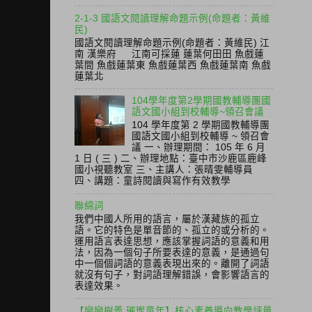
2-1-3 國語文閱讀理解命題示例(命題者：黃維
民)
國語文閱讀理解命題示例(命題者：黃維民) 江
南 漢樂府 江南可採蓮 蓮葉何田田 魚戲蓮
葉間 魚戲蓮葉東 魚戲蓮葉西 魚戲蓮葉南 魚戲
蓮葉北
104學年度第2學期國教輔導團國
語文國小組到校輔導~領召會議
104 學年度第 2 學期國教輔導團
國語文國小組到校輔導 ~ 領召會
議 一、辦理期間： 105 年 6 月
1 日 ( 三 ) 二、辦理地點：臺中市沙鹿區鹿峰
國小視聽教室 三、主講人：張晴雯輔導員
四、講題：童詩閱讀與寫作有效教學
聯綿詞
我們中國人所用的語言，屬於漢藏族的孤立
語。它的特色是單音節的、孤立的或分析的。
運用語言表達思想，應該掌握詞語的意義和用
法，因為一個句子所要表達的意義，是通過句
中一個個詞語的意義表現出來的。離開了詞語
就沒有句子，對詞語理解錯誤，會影響語言的
表達效果。
【戀戀樹義 璀璨童年】核心素養導向教學評量