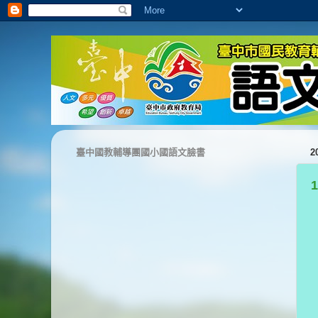
臺中國教輔導團國小國語文臉書
2