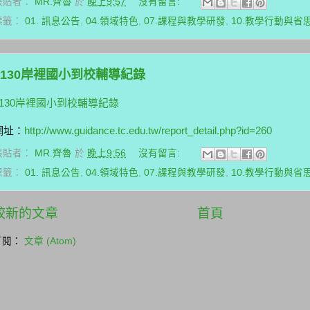
張貼者：
MR.齊魯
於
晚上9:57
沒有留言:
標籤：
01. 訊息公告
,
04.領域特色
,
07.課程與教學研發
,
10.教學行動與省
1130岸裡國小到校輔導紀錄
1130岸裡國小到校輔導紀錄
網址：
http://www.guidance.tc.edu.tw/report_detail.php?id=260
張貼者：
MR.齊魯
於
晚上9:56
沒有留言:
標籤：
01. 訊息公告
,
04.領域特色
,
07.課程與教學研發
,
10.教學行動與省
較新的文章
首頁
訂閱：
文章 (Atom)