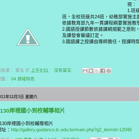
視：
1.班
班，全校班級共24班，幼稚部實施主
依據教育部九年一貫課程綱要實施教
2.國語授課節數依據課綱規範之原則
及課發會審議訂定。
3.國語課之授課由導師擔任，授課時
張貼者：
匿名
於
上午9:51
沒有留言:
標籤：
04.領域特色
011年12月3日 星期六
1130岸裡國小到校輔導相片
1130岸裡國小到校輔導相片
網址：
http://gallery.guidance.tc.edu.tw/main.php?g2_itemId=12048