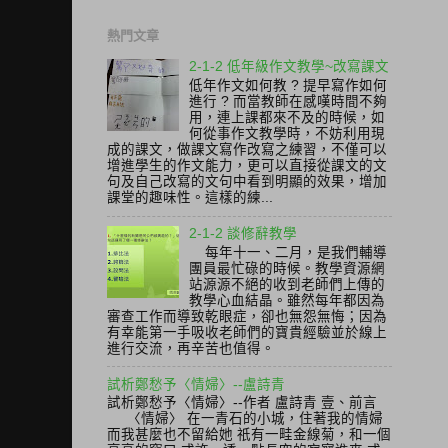
熱門文章
2-1-2 低年級作文教學~改寫課文
低年作文如何教 ? 提早寫作如何
進行 ? 而當教師在感嘆時間不夠
用，連上課都來不及的時候，如
何從事作文教學時，不妨利用現
成的課文，做課文寫作改寫之練習，不僅可以
增進學生的作文能力，更可以直接從課文的文
句及自己改寫的文句中看到明顯的效果，增加
課堂的趣味性。這樣的練...
2-1-2 談修辭教學
每年十一、二月，是我們輔導
團員最忙碌的時候。教學資源網
站源源不絕的收到老師們上傳的
教學心血結晶。雖然每年都因為
審查工作而導致乾眼症，卻也無怨無悔；因為
有幸能第一手吸收老師們的寶貴經驗並於線上
進行交流，再辛苦也值得。
試析鄭愁予〈情婦〉--盧詩青
試析鄭愁予〈情婦〉--作者 盧詩青 壹、前言
〈情婦〉 在一青石的小城，住著我的情婦
而我甚麼也不留給她 祇有一畦金線菊，和一個