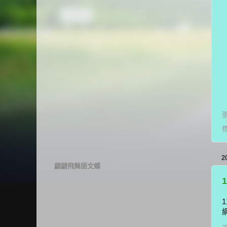
2
翩翩飛舞語文蝶