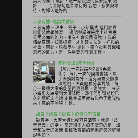
高高的窗口 或許，透一點長空的寂寥進來 或
許 …… 而金線菊是善等待的 我想，寂寥與等
待，對婦人是好的。 ...
言必有據~議論文教學
言必有據 ~ 理由、例子、小結模式 運用於資
料組裝教學練習 說明與議論是民主社會裡
公民必備的能力，唯有社會公民擺脫自 我的
情緒反應，知書達禮，才能建立法治、祥和的
社會。因此，培養學生 論述、獨立批判與邏輯
思考的能力，是一件重要的教育工程。
團務會議&團內增能
【每月一次討論&學習&再進
化!】 每月一次的團務會議，除
了團務討論外，還有局端交辦事
項說明、團員經驗分享對談，每
月一聚讓大家的能量再更凝聚、更強大。 今天
小編用友誼請到大師降臨，夥伴們引頸期盼已
久的簡鈺珣老師 走進會議室就有如帶了道光進
來！真的不誇張！ 這...
讀音？語音？破音？傻傻分不清楚
破音字，大家大概比較容易清楚，就是「歧
音異義」的字。 常常很多人搞不清楚的是，讀
音和語音的區別 根據教育部的簡編辭典的解釋
說明如下