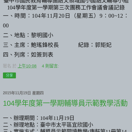
臺中市國民教育輔導團語文領域國小國語文輔導小組
104
學年度第一學期第三次團務工作
會議會議記錄
一、時間：
104
年
11
月
20
日（星期五）
9
：
00~12
：
00
二、地點：黎明國小
三、主席：鮑瑤鋒校長
紀錄：郭矩妃
四、列席：如簽到表
匿名
於
上午10:08
4 則留言:
分享
2015年11月19日 星期四
104學年度第一學期輔導員示範教學活動
一、辦理期間：
104
年
11
月
19
日
二、辦理地點：臺中市太平區宜欣國小
三、實施方式：輔導員示範閱讀教學
(
康軒第
11
冊第
14