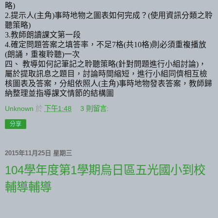
略
)
2.
提示人
(
主角
)
事時地物之圖表如何完成？
(
使用資訊分類之聆
聽策略
)
3.
教師朗讀課文第一段
4.
確定問題答案之填答率，不足
7
格
(
共
10
格
)
則必須重複播放
(
朗誦，
重複聆聽
)
一次
四、 教導如何記筆記之聆聽策略
(
針對問題進行小組討論
)
，
屬於提取訊息之題目，討論時間縮短，進行小組同儕相互檢
核圖表及答案，分組依照人
(
主角
)
事時地物發表答案，
教師歸
納整理並指導課文情節的結構圖
Unknown
於
下午1:48
3 則留言:
分享
2015年11月25日 星期三
104學年度第1學期烏日區五光國小到校
輔導輔導