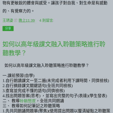
物有更敏銳的體會與感受。讓孩子對自我、對生命是有感動
的、有覺察力的。
王琇姿
於
晚上11:39
4 則留言:
分享
如何以高年級課文融入聆聽策略進行聆
聽教學？
如何以高年級課文融入聆聽策略進行聆聽教學？
一
.
課前預習
(
自學
)
1.
自行朗讀課文一至二遍
(
未完成者利用下課時間，同儕檢核
)
2.
自行摘錄課文關鍵語句
(
全班共同檢核
)
3.
查寫並完成不懂的語句
(
同儕檢核
)
4.
找出問題答案
(
思考
)
，
並寫出完整的句子
(
表達
)(
學生發表
)
二、 教導
聆聽態度
，全班共同朗誦
三、 教導如何記筆記之聆聽策略
1.
先共同朗誦問題單
(
聚焦
)
(
使用提出問題以釐清疑點之聆聽策