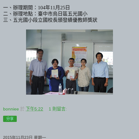
一、辦理期間：
104
年
11
月
25
日
二、辦理地點：臺中市烏日區五光國小
三、五光國小段立國校長頒發績優教師獎狀
bonniee
於
下午5:22
1 則留言:
分享
2015年11月23日 星期一