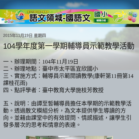
2015年11月19日 星期四
104學年度第一學期輔導員示範教學活動
一、辦理期間：
104
年
11
月
19
日
二、辦理地點：臺中市太平區宜欣國小
三、實施方式：輔導員示範閱讀教學
(
康軒第
11
冊第
14
課桂花雨
)
四、點評學者：臺中教育大學施枝芳教授
五、說明：由譚至皙輔導員擔任本學期的示範教學活
動。透過散文模組分析，為文本提供學生導讀的方
向。並藉由課堂中的有效提問、情感描述，讓學生引
發多層次的思考和情意的表達。