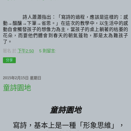
詩人蕭蕭指出：「寫詩的過程，應該是這樣的：感
動→醞釀→下筆→省思。」在這次的教學中，以生活中的感
動自會觸發孩子的想像力為主，當孩子的桌上躺著的枯萎的
花朵，而要他們體會到春天的朝氣蓬勃，那是太為難孩子
了。
匿名
於
下午2:50
5 則留言:
分享
2015年2月15日 星期日
童詩園地
童詩園地
寫詩，基本上是一種「形象思維」，