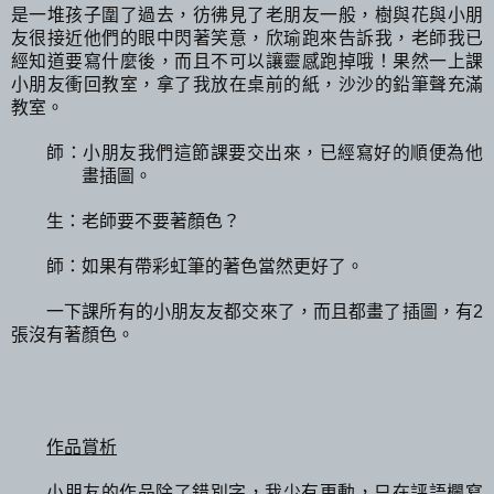
是一堆孩子圍了過去，彷彿見了老朋友一般，樹與花與小朋
友很接近他們的眼中閃著笑意，欣瑜跑來告訴我，老師我已
經知道要寫什麼後，而且不可以讓靈感跑掉哦！果然一上課
小朋友衝回教室，拿了我放在桌前的紙，沙沙的鉛筆聲充滿
教室。
師：小朋友我們這節課要交出來，已經寫好的順便為他
畫插圖。
生：老師要不要著顏色？
師：如果有帶彩虹筆的著色當然更好了。
一下課所有的小朋友友都交來了，而且都畫了插圖，有
2
張沒有著顏色。
作品賞析
小朋友的作品除了錯別字，我少有更動，只在評語欄寫