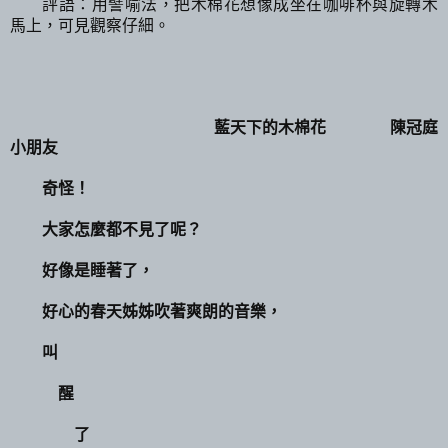
評語：用譬喻法，把木棉花想像成坐在咖啡杯與旋轉木
馬上，可見觀察仔細。
藍天下的木棉花 陳冠庭
小朋友
奇怪！
大家怎麼都不見了呢？
好像是睡著了，
好心的春天姊姊吹著爽朗的音樂，
叫
醒
了