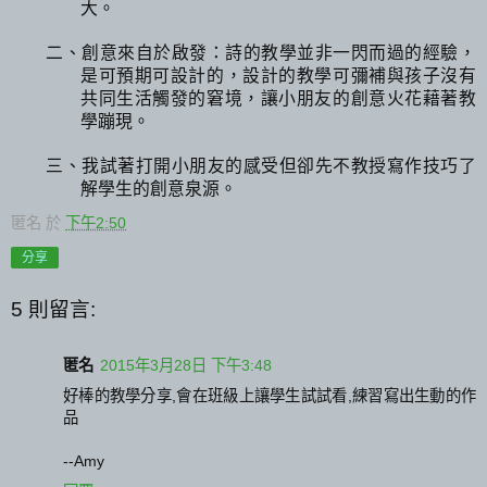
大。
二、創意來自於啟發：詩的教學並非一閃而過的經驗，
是可預期可設計的，設計的教學可彌補與孩子沒有
共同生活觸發的窘境，讓小朋友的創意火花藉著教
學蹦現。
三、我試著打開小朋友的感受但卻先不教授寫作技巧了
解學生的創意泉源。
匿名
於
下午2:50
分享
5 則留言:
匿名
2015年3月28日 下午3:48
好棒的教學分享,會在班級上讓學生試試看,練習寫出生動的作
品
--Amy