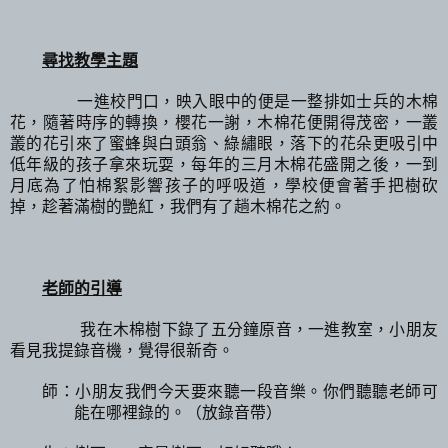
尋找教學主題
一進校門口，映入眼中的便是一整排如士兵的木棉
花，隨著時序的轉換，櫻花一謝，木棉花便開得茂密，一叢
叢的花引來了蜜蜂與白頭翁、綠繡眼，落下的花朵更吸引中
低年級的孩子拿來玩耍，每年的三月木棉花盛開之後，一到
月底為了怕棉絮影響孩子的呼吸道，學校便會著手把樹砍
掉，趁著滿樹的艷紅，我們有了趟木棉花之約。
老師的引導
我在木棉樹下錄了五分鐘原音，一進教室，小朋友
看見我提錄音機，覺得很新奇。
師：小朋友我們今天要來聽一段音樂。你們聽聽老師可
能在哪裡錄的。（放錄音帶）