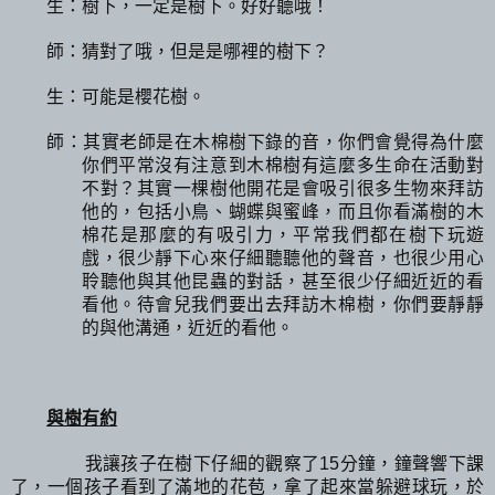
生：樹下，一定是樹下。好好聽哦！
師：猜對了哦，但是是哪裡的樹下？
生：可能是櫻花樹。
師：其實老師是在木棉樹下錄的音，你們會覺得為什麼
你們平常沒有注意到木棉樹有這麼多生命在活動對
不對？其實一棵樹他開花是會吸引很多生物來拜訪
他的，包括小鳥、蝴蝶與蜜峰，而且你看滿樹的木
棉花是那麼的有吸引力，平常我們都在樹下玩遊
戲，很少靜下心來仔細聽聽他的聲音，也很少用心
聆聽他與其他昆蟲的對話，甚至很少仔細近近的看
看他。待會兒我們要出去拜訪木棉樹，你們要靜靜
的與他溝通，近近的看他。
與樹有約
我讓孩子在樹下仔細的觀察了
分鐘，鐘聲響下課
15
了，一個孩子看到了滿地的花苞，拿了起來當躲避球玩，於