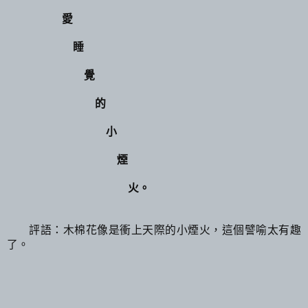
愛
睡
覺
的
小
煙
火。
評語：木棉花像是衝上天際的小煙火，這個譬喻太有趣
了。