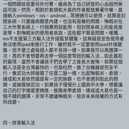
一個問題就是要另外付費，廠商為了自己研發的心血固然無
話可說。然而，相對於倉頡和大易的作者都放棄著作權，直
接納入windows、ios、android…等通通可以使用，就算是封
閉系統，只要廠商願意內建，也沒有版權的問題，嘸蝦米在
三大作業系統上，付個費用就能用，但封閉系統上的能見度
是零。對嘸蝦米的使用者來說，這些都不算是問題。唯獨…
ios不支援第三方輸入法外接藍芽鍵盤，這無疑是宣告使用者
無法使用ipad來進行工作，雖然我不一定要使用ipad外接鍵
盤，但不便之處每個人都不見得一樣。如果我可以再選擇一
次，真的不會想要再去學一個這麼彆扭的輸入法…如此尷尬
的窘境，當然不會讓孩子們去學了之後長大後悔，就算這個
輸入法是全台灣最快的，也是枉然，換了台機器就完全不
行，像武功大師被廢了任督二脈一樣。比起嘸蝦米、倉頡、
速成和大易依然還是有一定的族群，也不會遇到如此的問
題，或被廢掉武功。如果孩子慢慢升上國高中大學，想要讓
自己的打字速度更精進，進階來學倉頡、速成或大易也是一
個不錯的選擇，非常不建議嘸蝦米，除非未來授權的方式有
所改變。
四、拼音輸入法