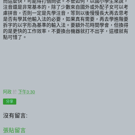
而這麼快，可能得打個問號。不管如何，以國小學生來說，
注音還是非常基本的，除了少數來自國外或外配子女可以考
慮拼音，否則一定是先學注音，等到以後慢慢長大再去思考
是否有學其他輸入法的必要，如果真有需要，再去學進階要
拆字的以字形為基準的輸入法。要額外花時間學會，但換得
的是更快的工作效率，不要換台機器就打不出字，這樣就有
點可惜了。
阿政
於
下午3:30
分享
沒有留言:
張貼留言