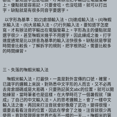
上。優點就是容易記，只要會唸，也沒唸錯，就可以打出
字，缺點就是有很多同音字要選字。
以字形為基準：如(2)倉頡輸入法、(3)速成輸入法、(4)嘸蝦
米輸入法、(6)大易輸入法、(7)行列輸入法，要知道字怎麼
寫，才有辦法把字輸出在電腦螢幕上。字形為主的優點就是
選字很少，甚至嘸蝦米幾乎不用選字，因此練成之後，打字
速度通常是比以拼音為基準的輸入法快很多。缺點就是學習
時間會比較長，了解拆字的規則，把字根熟記，需要比較多
的時間練習。
三、失落的嘸蝦米輸入法
嘸蝦米輸入法，打最快，一直是對外宣傳的口號，確實，
已識字的邏輯上來說，對熟悉中文字形的人而言，又不必再
去背倉頡碼或是大易碼，只要熟記英文abc的位置，就可以開
始練習，當時筆者也是這樣，在大學時花了一個暑假就「鍊
成」了自己的中文輸入法。人的思考邏輯上，會了一樣中文
輸入法之後，再回來打注音就會好像廢了武功，變得很慢，
還要去看看注音的位置，因此在學會了之後，注音就很少再
使用。直到發現原來世界也有不一樣的一天…。嘸蝦米的第