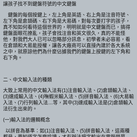
讓孩子找不到鍵盤符號的中文鍵盤
鍵盤的每個按鍵上，左上角是英語、右上角是注音符號、
左下角是倉頡碼、右下角是大易碼，對每次要打字的孩子，
真不知如何看待這個世界的，明明就是中文鍵盤而已，搞得
鍵盤面眼花撩亂，孩子會找注音和英文很久，真的不能怪
他，對我們大人已可以忽略部分訊息，初學者未必容易，看
在倉頡和大易能授權，讓各大廠商可以直接內建於各大系統
之中，就原諒他們為什麼佔據我們的鍵盤上按鍵的左下角和
右下角。
二、中文輸入法的種類
大致上常用的中文輸入法有(1)注音輸入法、(2)倉頡輸入法、
(3)速成輸入法、(4)嘸蝦米輸入法、(5)拼音輸入法、(6)大易輸
入法、(7)行列輸入法…等，其中(3)速成輸入法是(2)倉頡輸入
法衍生出來的。
(一)輸入法的邏輯概念
以拼音為基準：如(1)注音輸入法、(5)拼音輸入法，這兩種
都是，要知道字怎麼唸讀，才有辦法把字輸出在電腦螢幕