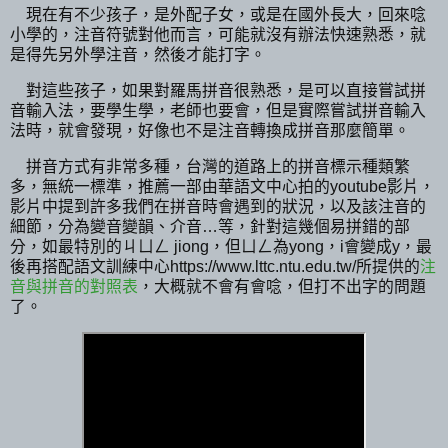
現在有不少孩子，是外配子女，或是在國外長大，回來唸
小學的，注音符號對他而言，可能就沒有辦法快速熟悉，就
是得先另外學注音，然後才能打字。
對這些孩子，如果對羅馬拼音很熟悉，是可以直接嘗試拼
音輸入法，要學生學，老師也要會，但是實際嘗試拼音輸入
法時，就會發現，好像也不是注音轉換成拼音那麼簡單。
拼音方式有非常多種，台灣的道路上的拼音標示種類繁
多，無統一標準，推薦一部由華語文中心拍的youtube影片，
影片中提到許多我們在拼音時會遇到的狀況，以及該注音的
細節，分為變音變韻、介音…等，針對這幾個易拼錯的部
分，如最特別的ㄐㄩㄥ jiong，但ㄩㄥ為yong，i會變成y，最
後再搭配語文訓練中心https://www.lttc.ntu.edu.tw/所提供的
注
音與拼音的對照表
，大概就不會有會唸，但打不出字的問題
了。