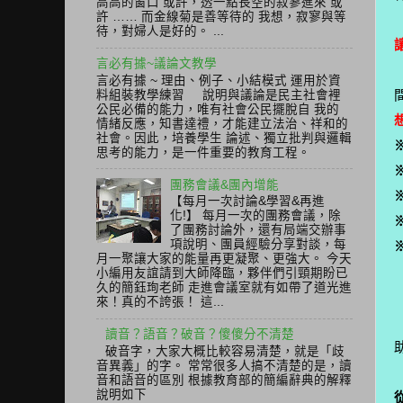
高高的窗口 或許，透一點長空的寂寥進來 或
許 …… 而金線菊是善等待的 我想，寂寥與等
待，對婦人是好的。 ...
言必有據~議論文教學
言必有據 ~ 理由、例子、小結模式 運用於資
料組裝教學練習 說明與議論是民主社會裡
公民必備的能力，唯有社會公民擺脫自 我的
情緒反應，知書達禮，才能建立法治、祥和的
社會。因此，培養學生 論述、獨立批判與邏輯
思考的能力，是一件重要的教育工程。
團務會議&團內增能
【每月一次討論&學習&再進
化!】 每月一次的團務會議，除
了團務討論外，還有局端交辦事
項說明、團員經驗分享對談，每
月一聚讓大家的能量再更凝聚、更強大。 今天
小編用友誼請到大師降臨，夥伴們引頸期盼已
久的簡鈺珣老師 走進會議室就有如帶了道光進
來！真的不誇張！ 這...
讀音？語音？破音？傻傻分不清楚
破音字，大家大概比較容易清楚，就是「歧
音異義」的字。 常常很多人搞不清楚的是，讀
音和語音的區別 根據教育部的簡編辭典的解釋
說明如下