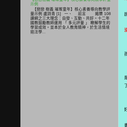
示例
【戀戀 樹義 璀璨童年】核心素養導向教學評
量示例 盧詩青 [1] 一、 前言 揭櫫 108
課綱之三大理念：自發、互動、共好。十二年
國教鼓勵教師運用 「 多元評量 」 瞭解學生的
學習成效。並本於全人教育精神，於生活情境
挹注學...