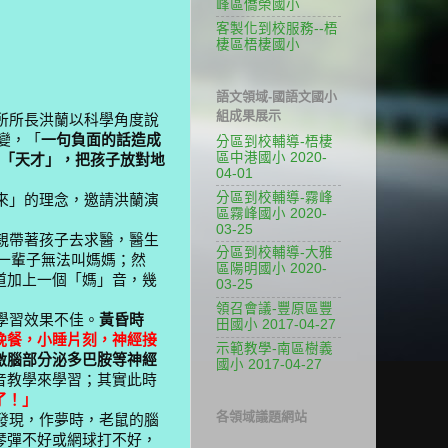
峰區僑榮國小
客製化到校服務--梧
棲區梧棲國小
語文領域-國語文國小
組成果展示
所所長洪蘭以科學角度說
變，「
一句負面的話造成
分區到校輔導-梧棲
區中港國小 2020-
「天才」，把孩子放對地
04-01
分區到校輔導-霧峰
來」的理念，邀請洪蘭演
區霧峰國小 2020-
03-25
親帶著孩子去求醫，醫生
分區到校輔導-大雅
一輩子無法叫媽媽；然
區陽明國小 2020-
道加上一個「媽」音，幾
03-25
領召會議-豐原區豐
學習效果不佳。
黃昏時
田國小 2017-04-27
晚餐，小睡片刻，神經接
示範教學-南區樹義
激腦部分泌多巴胺等神經
國小 2017-04-27
音教學來學習；其實此時
了！」
各領域議題網站
發現，作夢時，老鼠的腦
琴彈不好或網球打不好，