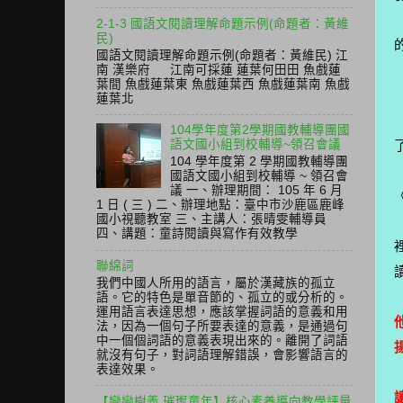
2-1-3 國語文閱讀理解命題示例(命題者：黃維
民)
國語文閱讀理解命題示例(命題者：黃維民) 江
南 漢樂府 江南可採蓮 蓮葉何田田 魚戲蓮
葉間 魚戲蓮葉東 魚戲蓮葉西 魚戲蓮葉南 魚戲
蓮葉北
104學年度第2學期國教輔導團國
語文國小組到校輔導~領召會議
104 學年度第 2 學期國教輔導團
國語文國小組到校輔導 ~ 領召會
議 一、辦理期間： 105 年 6 月
1 日 ( 三 ) 二、辦理地點：臺中市沙鹿區鹿峰
國小視聽教室 三、主講人：張晴雯輔導員
四、講題：童詩閱讀與寫作有效教學
聯綿詞
我們中國人所用的語言，屬於漢藏族的孤立
語。它的特色是單音節的、孤立的或分析的。
運用語言表達思想，應該掌握詞語的意義和用
法，因為一個句子所要表達的意義，是通過句
中一個個詞語的意義表現出來的。離開了詞語
就沒有句子，對詞語理解錯誤，會影響語言的
表達效果。
【戀戀樹義 璀璨童年】核心素養導向教學評量