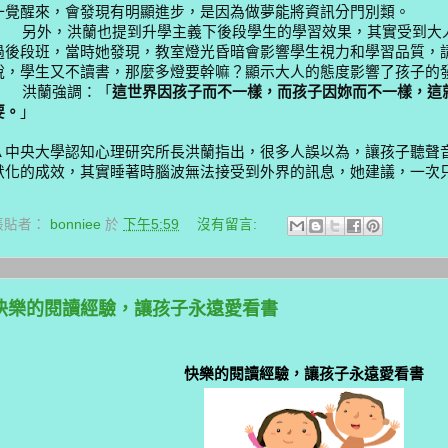
一覺醒來，會發現有明顯進步，是因為做夢能將資訊分門別類。
另外，洪蘭也提到升學主義下後段學生的學習效果，其實受到大
過後段班，當時她發現，教室燈光昏暗會影響學生視力和學習品質，
說，學生又不讀書，那麼多燈要幹嘛？顯示大人的態度影響了孩子的
洪蘭強調：「
這世界因孩子而不一樣，而孩子因妳而不一樣，這
要。
」
▲
中央大學認知心理研究所長洪蘭指出，很多人誤以為，讓孩子聽聲
默化的成效，其實睡著時腦波無法接受到外界的訊息，她建議，一次
張貼者：
bonniee
於
下午5:59
沒有留言:
快樂的閱讀經驗，讓孩子永遠愛看書
快樂的閱讀經驗，讓孩子永遠愛看書