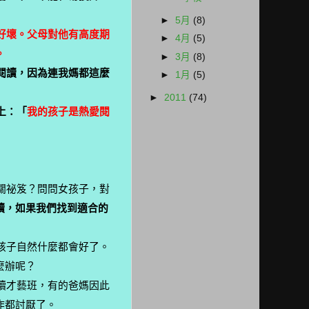
►
5月
(8)
好壞。父母對他有高度期
►
4月
(5)
。
►
3月
(8)
閱讀，因為連我媽都這麼
►
1月
(5)
►
2011
(74)
上：「
我的孩子是熱愛閱
關祕笈？問問女孩子，對
讀，如果我們找到適合的
孩子自然什麼都會好了。
麼辦呢？
讀才藝班，有的爸媽因此
作都討厭了。