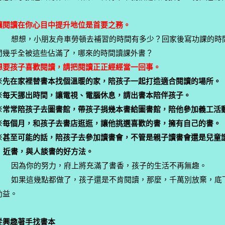
讓閱讀在你心目中提升地位是首要之務。
想想，小朋友舟車勞頓去補習的時間有多少？回家後寫功課的時
間幾乎全被這些佔滿了，哪來的時間讀課外書？
想要孩子喜歡閱讀，請把閱讀正正經經當一回事。
※先在家裡替書本找個溫暖的家，陪孩子一起打造適合閱讀的場所。
※每天挪出時間，讓電視、電腦休息，請出書本陪伴孩子。
※常常陪孩子去圖書館，帶孩子捐幾本書給圖書館，陪他參加義工活
※每個月，和孩子去書店逛逛，讓他挑選喜歡的書，擁有自己的書。
※甚至可能的話，陪孩子去參加讀書會，不管是親子讀書會還是兒童
近書，與人談書的好方法。
因為你的努力，府上將充滿了書香，孩子的生活不再無趣。
如果這幾點都做了，孩子還是不肯閱讀，那麼，千萬別放棄，底
助益。
從興趣著手找書本