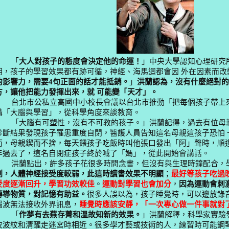
「
大人對孩子的態度會決定他的命運！
」中央大學認知心理研究
明，孩子的學習效果都有跡可循，神經、海馬迴都會因 外在因素而改
的影響力，需要
4
句正面的話才能抵銷。
」
洪蘭認為，沒有什麼絕對的
方，讓他把能力發揮出來，就 可能變「天才」。
台北市公私立高國中小校長會議以台北市推動「把每個孩子帶上
講「大腦與學習」，從科學角度來談教育。
「大腦有可塑性，沒有不可教的孩子。」洪蘭記得，過去有位母
診斷結果發現孩子罹患重度自閉，醫護人員告知這名母親這孩子恐怕 
而，母親鍥而不捨，每天餵孩子吃飯時叫他張口發出「阿」聲時，順
年過去了，這名自閉症孩子終於喊了「媽」，從此開始會講話。
洪蘭點出，許多孩子花很多時間念書，但沒有與生理時鐘配合，
刻，人體神經接受度較弱，此這時讀書效果不明顯
；
最好等孩子吃過
受度逐漸回升，學習功效較佳
。
運動對學習也會加分
，
因為運動會刺
傳導物質，對記憶有助益。
很多人誤以為，孩子睡覺時，可以邊放錄
腦波無法接收外界訊息，
睡覺時應該安靜，「一次專心做一件事就對
「
作夢有去蕪存菁和溫故知新的效果。
」洪蘭解釋，科學家實驗
波波紋和清醒走迷宮時相近。很多學才藝或技術的人，練習時可能鋼