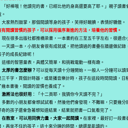
「好棒哦！他讀完的書，已經比他的身高還要高了耶。」親子讀書
說。
大家熱烈鼓掌，那個閱讀等身的孩子，笑得好靦腆，表情好驕傲。
沒有閱讀習慣的孩子，可以採用循序漸進的方法，培養他的習慣。
現在很多出版社都推橋梁書，一本書約在三至五千字左右，很適合
一天讀一本，小朋友會很有成就感，把他讀過的書疊在牆邊做記錄
孩子的成長紀錄呢！
這樣的智慧量表，具體又簡單，和挑戰電動一樣有趣。
太厚的書怎麼辦？
可以從每天讀十分鐘開始。一般人一分鐘可以讀
是三千字，買個計時器，或是播音樂計時，孩子在這段時間閱讀，日
了幾本書後，閱讀的習慣也養成了。
激將法也很好用
：「十二頁耶，我猜你今天讀不完？」
多數的小朋友都會想試試看，然後他們會發現，不難嘛，只要幾分
好奇的孩子還會急著想知道結果，結果就把書一口氣看完了。
在教室，可以用同儕力量，大家一起閱讀。
在家裡，最好訂一段書
書，再坐不住的孩子，這十來分鐘的時間，總還是能讀的。