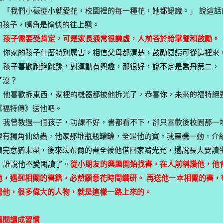
「我們小薇從小就愛花，校園裡的每一種花，她都認識。」 說這話
的孩子，嘴角是愉快的往上翹。
孩子需要受肯定，可是家長通常很謙虛，人前吝於給掌聲和鼓勵。
你家的孩子什麼特別厲害，相信父母都清楚，鼓勵閱讀可從這裡來
孩子喜歡跑跑跳跳，對運動有興趣，那很好，說不定是喬丹第二，
了沒？
他喜歡拆東西，家裡的機器都被他拆光了，恭喜你，未來的福特絕
《福特傳》送他吧。
我曾教過一個孩子，功課不好，書都看不下，卻只喜歡後校園那一
裡有獨角仙幼蟲，他家那堆瓶瓶罐罐，全是他的寶。我靈機一動，介
讀完意猶未盡，後來法布爾的書全被他借回家啃光光，還說長大要讀
誰說他不愛閱讀了。
從小朋友的興趣開始找書，在人前稱讚他，他
他，遇到相關的書籍，必然願意花時間鑽研。 再送他一本相關的書，
揚他，很多偉大的人物，就是這樣一路上來的。
讓閱讀成習慣