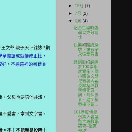
►
10月
(7)
►
7月
(2)
▼
6月
(4)
配合生理時鐘
學習成效最
佳
快樂的閱讀經
：王文華
親子天下雜誌
5
期
驗，讓孩子
永遠愛看書
學童閱讀成就便成正比，
微調後的課綱
較好。不過這裡的書籍並
於100學年
度實施，國
小國語文領
域微調內容
及課程與教
學轉化原
則，附件供
事，父母也要陪他共讀。
參。請至檔
案櫃下載...
101年度領域
是不愛書，拿到文字書，
召集人會議
暨主題教學
研習~海區
論。不！不能輕易投降！
學校