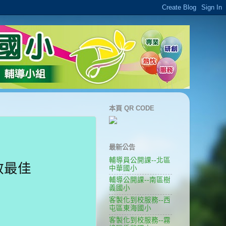
本頁 QR CODE
最新公告
輔導員公開課--北區
效最佳
中華國小
輔導公開課--南區樹
義國小
客製化到校服務--西
屯區東海國小
客製化到校服務--霧