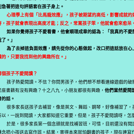
別急著把這句評語套在孩子身上。
心理學上有個「比馬龍效應」，孩子被期望的高低，影響成就的
待，孩子就會表現出高度才能；反之，常罵孩子笨，他就會愈來愈呆
如果你覺得孩子不愛看書，他會順理成章的認為：「我真的不愛
說了。」
為了去掉這負面效應，請先從你的心態做起，改口把這話放在心
讀的，只要我找到他的興趣所在。」
哪個孩子不愛閱讀？
孩子熱愛閱讀。不信？你問男孩子，他們想不想看連線遊戲的破
星座書籍有沒有興趣？十之八九，小朋友都很有興趣，
他們當然愛閱
書的話。
很多家長送孩子去補習，像是英文、舞蹈、鋼琴，好像補習了，
所以，一說到閱讀，大家都知道它重要，但是，孩子不愛閱讀呀，怎
於是，很多家長第一個念頭就是找補習班，可惜，目前還沒有閱
轉念把小孩送去寫作班。結果，害得本來就怕翻書的孩子，現在連寫