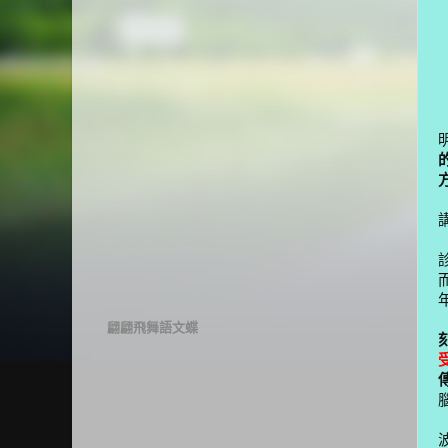
翩翩飛舞語文蝶