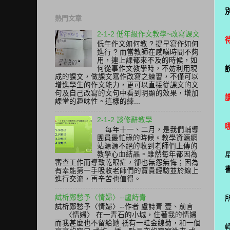
熱門文章
2-1-2 低年級作文教學~改寫課文
低年作文如何教 ? 提早寫作如何
進行 ? 而當教師在感嘆時間不夠
用，連上課都來不及的時候，如
何從事作文教學時，不妨利用現
成的課文，做課文寫作改寫之練習，不僅可以
增進學生的作文能力，更可以直接從課文的文
句及自己改寫的文句中看到明顯的效果，增加
課堂的趣味性。這樣的練...
2-1-2 談修辭教學
每年十一、二月，是我們輔導
團員最忙碌的時候。教學資源網
站源源不絕的收到老師們上傳的
教學心血結晶。雖然每年都因為
審查工作而導致乾眼症，卻也無怨無悔；因為
有幸能第一手吸收老師們的寶貴經驗並於線上
進行交流，再辛苦也值得。
試析鄭愁予〈情婦〉--盧詩青
試析鄭愁予〈情婦〉--作者 盧詩青 壹、前言
〈情婦〉 在一青石的小城，住著我的情婦
而我甚麼也不留給她 祇有一畦金線菊，和一個