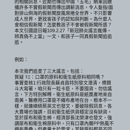
的相關訊息。近期也傳出中國「五毛」網軍因散
播許多不實假新聞而傳出調薪消息，令人髮指!面
對排山倒海的假新聞旋風席捲全世界，不只影響
成人世界，更戕害孩子的認知與判斷。為什麼人
會相信假新聞？怎麼教孩子不會被假新聞所惑？
本文引國語日報109.2.27「新冠肺炎謠言瘋傳，
辨真偽不上當」一文，和孩子一同真假新聞追追
追。
例如：
本次我們追查了三大謠言，包括：
質疑 1⃣：口罩的原料和衛生紙原料相同嗎？
事實查核1:行政院長蘇貞昌特別發文澄清，標題
斗大寫著，咱只有一粒卡臣，不要囤貨、勿信謠
言，下方特別解釋，衛生紙原料是紙漿產地來自
南美，醫療用口罩是不織布產地在台，根本不一
樣，就連總統蔡英文也發文，要破除假訊息，各
大賣場也強調，目前衛生紙供貨穩定沒有缺貨。
至於尿布和衛生棉，經濟部長沈榮津也發文，強
調尿布和衛生棉原料中，只有口罩內層PP熱風不
織布重疊，但產量大於需求，其餘原料都是不同