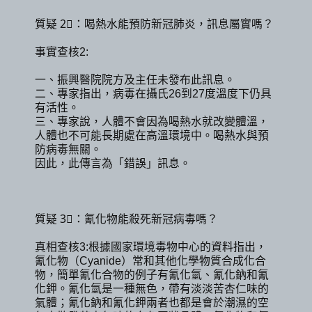
質疑 2⃣：喝熱水能預防新冠肺炎，訊息屬實嗎？
事實查核2:
一、振興醫院院方及主任未發布此訊息。
二、專家指出，病毒在攝氏26到27度溫度下仍具
有活性。
三、專家說，人體不會因為喝熱水就改變體溫，
人體也不可能長期處在高溫環境中。喝熱水與預
防病毒無關。
因此，此傳言為「錯誤」訊息。
質疑 3⃣：氰化物能殺死新冠病毒嗎？
真相查核3:根據國家環境毒物中心的資料指出，
氰化物（Cyanide）常和其他化學物質合成化合
物，簡單氰化合物的例子有氰化氫、氰化鈉和氰
化鉀。氰化氫是一種無色，帶有淡淡苦杏仁味的
氣體；氰化鈉和氰化鉀兩者也都是會於潮濕的空