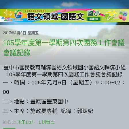
2017年1月6日 星期五
105學年度第一學期第四次團務工作會議
會議記錄
臺中市國民教育輔導團語文領域國小國語文輔導小組
105
學年度第一學期第四次團務工作
會議會議記錄
一、時間：
106
年元月
6
日（星期五）
9
：
00~12
：
00
二、地點：豐原區豐東國中
三、主席：施政旻專輔
紀錄：郭矩妃
匿名
於
下午1:37
1 則留言: