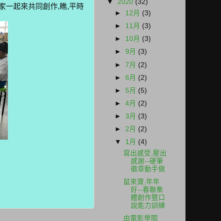
▼
2020
(32)
大家一起來共同創作,瞧,平時
►
12月
(3)
►
11月
(3)
►
10月
(3)
►
9月
(3)
►
7月
(2)
►
6月
(2)
►
5月
(5)
►
4月
(2)
►
3月
(3)
►
2月
(2)
▼
1月
(4)
寫出感受,壓出
感謝--硬筆
徽章動手做
鼠來寶,年年
好--春聯集
體創作暨口
說能力訓練
由電影學閱