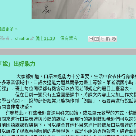
閱讀更多 »
張貼者：
chiahui
於
晚上11:18
沒有留言:
「說」出好能力
大家都知道，口語表達能力十分重要，生活中食衣住行育樂樣
許多專業領域中，口語表達能力還與競爭力畫上等號。筆者讀國小時
話課」，班上每位同學都有機會可以依照老師規定的題目上臺發表。
但在目前一週只有五堂國語課中，將課文內容上完加上作文指
的學習時間，口說的部份經常只能操作到「朗讀」，若要再進行說話
時間會非常吃緊。
有鑒於此，有些老師會運用群文閱讀，或是單元教學的方式，精
時間來進行口語表達與聆聽的課程。而現行的課綱鼓勵老師們可以跨
目前國語課課程結構下，可以結合其他科目來進行聆聽及口語表達的
可以讓孩子說說看觀察到的各種現象，或是小組的專題報告，結合藝