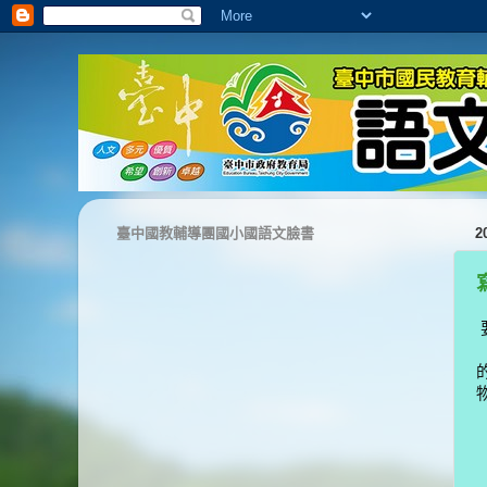
臺中國教輔導團國小國語文臉書
2