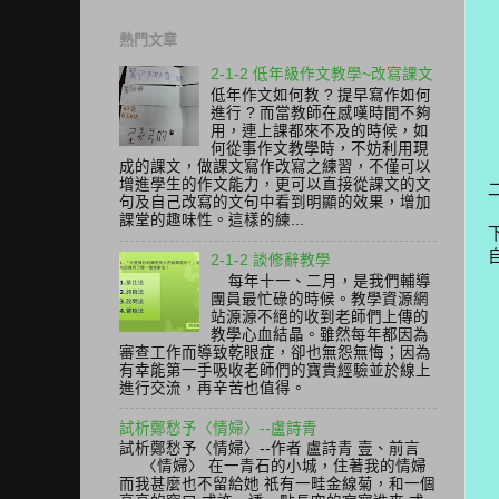
熱門文章
2-1-2 低年級作文教學~改寫課文
低年作文如何教 ? 提早寫作如何
進行 ? 而當教師在感嘆時間不夠
用，連上課都來不及的時候，如
何從事作文教學時，不妨利用現
成的課文，做課文寫作改寫之練習，不僅可以
增進學生的作文能力，更可以直接從課文的文
句及自己改寫的文句中看到明顯的效果，增加
課堂的趣味性。這樣的練...
2-1-2 談修辭教學
每年十一、二月，是我們輔導
團員最忙碌的時候。教學資源網
站源源不絕的收到老師們上傳的
教學心血結晶。雖然每年都因為
審查工作而導致乾眼症，卻也無怨無悔；因為
有幸能第一手吸收老師們的寶貴經驗並於線上
進行交流，再辛苦也值得。
試析鄭愁予〈情婦〉--盧詩青
試析鄭愁予〈情婦〉--作者 盧詩青 壹、前言
〈情婦〉 在一青石的小城，住著我的情婦
而我甚麼也不留給她 祇有一畦金線菊，和一個