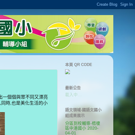
本頁 QR CODE
最新公告
載入中…
做出一個個與眾不同又漂亮
,同時,也是美化生活的小
語文領域-國語文國小
組成果展示
分區到校輔導-梧棲
區中港國小 2020-
04-01