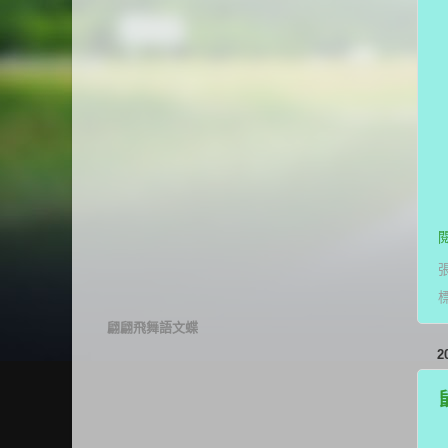
翩翩飛舞語文蝶
2