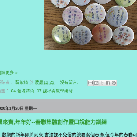
閱讀更多 »
張貼者：
韓紫綺
於
凌晨12:23
沒有留言:
標籤：
04.領域特色
,
07.課程與教學研發
020年1月20日 星期一
鼠來寶,年年好--春聯集體創作暨口說能力訓練
歡樂的新年即將到來,書法課不免俗的總要寫個春聯,但今年的春聯可