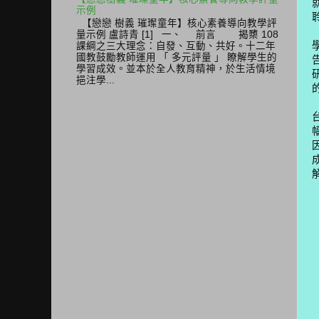
示例
【戀戀 樹義 璀璨童年】核心素養導向教學評
量示例 盧詩青 [1] 一、 前言 揭櫫 108
課綱之三大理念：自發、互動、共好。十二年
國教鼓勵教師運用 「 多元評量 」 瞭解學生的
學習成效。並本於全人教育精神，於生活情境
挹注學...