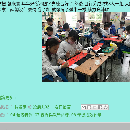
先把"鼠來寶,年年好"這6個字先練習好了,然後,自行分成2或3人一組,
大家上課總沒什麼勁,分了組,就像喝了蠻牛一樣,精力充沛呢!
閱讀更多 »
張貼者：
韓紫綺
於
凌晨1:02
沒有留言:
標籤：
04.領域特色
,
07.課程與教學研發
,
08.學習成效評量