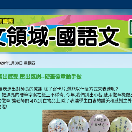
020年1月30日 星期四
寫出感受,壓出感謝--硬筆徽章動手做
要表達出對師長的感謝,除了寫卡片,還能以什麼方式來表達呢?
把漂亮的硬筆字寫在紙上不稀奇, 今年,我們別出心裁,使用徽章機
的徽章,讓老師們可以別在物品上,除了表達學生由衷的讚美和感謝之外
物喔!