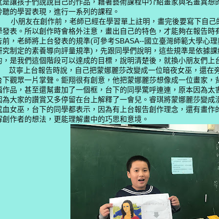
就是讓孩子們說說自己的作品，
藉著藝術課程中介紹畫家與名畫異想
聆聽的學習表現，進行一系列的課程。
小朋友在創作前，老師已經在學習單上註明，畫完後要寫下自己
學發表。所以創作時會格外注意，畫出自己的特色，才能夠在報告時
告前，老師將上台發表的規準
(
可參考
SBASA--
國立臺灣師範大學心理
研究制定的素養導向評量規準
)
，先跟同學們說明，這些規準是依據課
的，是我們這個階段可以達成的目標，說明清楚後，就換小朋友們上
苡寧上台報告時說，自己把蒙娜麗莎改變成一位暗夜女巫，還在
台下觀眾一片掌聲。鉅翔很有創意，他把蒙娜麗莎想像成一位畫家，
幅作品，甚至還幫畫加了一個框，台下的同學驚呼連連，原本因為太
因為大家的讚賞又多停留在台上解釋了一會兒。睿琪將蒙娜麗莎變成
成血女巫，台下的同學都表示，因為有上台報告創作理念，還有畫作
解創作者的想法，更能理解畫中的巧思和意境。