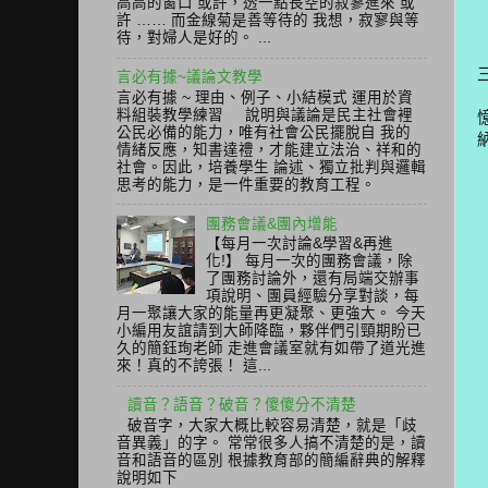
高高的窗口 或許，透一點長空的寂寥進來 或
許 …… 而金線菊是善等待的 我想，寂寥與等
待，對婦人是好的。 ...
言必有據~議論文教學
言必有據 ~ 理由、例子、小結模式 運用於資
料組裝教學練習 說明與議論是民主社會裡
公民必備的能力，唯有社會公民擺脫自 我的
情緒反應，知書達禮，才能建立法治、祥和的
社會。因此，培養學生 論述、獨立批判與邏輯
思考的能力，是一件重要的教育工程。
團務會議&團內增能
【每月一次討論&學習&再進
化!】 每月一次的團務會議，除
了團務討論外，還有局端交辦事
項說明、團員經驗分享對談，每
月一聚讓大家的能量再更凝聚、更強大。 今天
小編用友誼請到大師降臨，夥伴們引頸期盼已
久的簡鈺珣老師 走進會議室就有如帶了道光進
來！真的不誇張！ 這...
讀音？語音？破音？傻傻分不清楚
破音字，大家大概比較容易清楚，就是「歧
音異義」的字。 常常很多人搞不清楚的是，讀
音和語音的區別 根據教育部的簡編辭典的解釋
說明如下