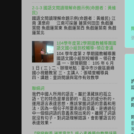
2-1-3 國語文閱讀理解命題示例(命題者：黃維
民)
國語文閱讀理解命題示例(命題者：黃維民) 江
南 漢樂府 江南可採蓮 蓮葉何田田 魚戲蓮
葉間 魚戲蓮葉東 魚戲蓮葉西 魚戲蓮葉南 魚戲
蓮葉北
104學年度第2學期國教輔導團國
語文國小組到校輔導~領召會議
104 學年度第 2 學期國教輔導團
國語文國小組到校輔導 ~ 領召會
議 一、辦理期間： 105 年 6 月
1 日 ( 三 ) 二、辦理地點：臺中市沙鹿區鹿峰
國小視聽教室 三、主講人：張晴雯輔導員
四、講題：童詩閱讀與寫作有效教學
聯綿詞
我們中國人所用的語言，屬於漢藏族的孤立
語。它的特色是單音節的、孤立的或分析的。
運用語言表達思想，應該掌握詞語的意義和用
法，因為一個句子所要表達的意義，是通過句
中一個個詞語的意義表現出來的。離開了詞語
就沒有句子，對詞語理解錯誤，會影響語言的
表達效果。
【戀戀樹義 璀璨童年】核心素養導向教學評量