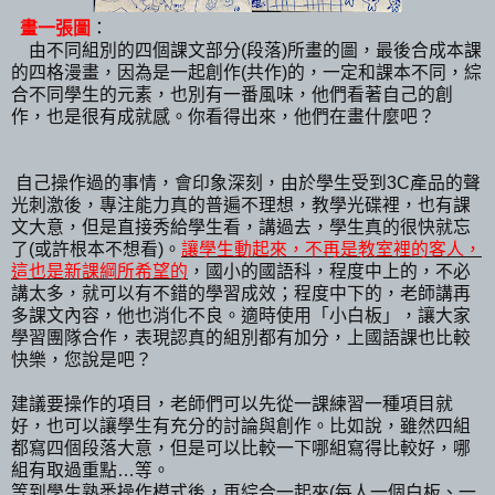
畫一張圖
：
由不同組別的四個課文部分(段落)所畫的圖，最後合成本課
的四格漫畫，因為是一起創作(共作)的，一定和課本不同，綜
合不同學生的元素，也別有一番風味，他們看著自己的創
作，也是很有成就感。你看得出來，他們在畫什麼吧？
自己操作過的事情，會印象深刻，由於學生受到3C產品的聲
光刺激後，專注能力真的普遍不理想，教學光碟裡，也有課
文大意，但是直接秀給學生看，講過去，學生真的很快就忘
了(或許根本不想看)。
讓學生動起來，不再是教室裡的客人，
這也是新課綱所希望的
，國小的國語科，程度中上的，不必
講太多，就可以有不錯的學習成效；程度中下的，老師講再
多課文內容，他也消化不良。適時使用「小白板」，讓大家
學習團隊合作，表現認真的組別都有加分，上國語課也比較
快樂，您說是吧？
建議要操作的項目，老師們可以先從一課練習一種項目就
好，也可以讓學生有充分的討論與創作。比如說，雖然四組
都寫四個段落大意，但是可以比較一下哪組寫得比較好，哪
組有取過重點…等。
等到學生熟悉操作模式後，再綜合一起來(每人一個白板、一