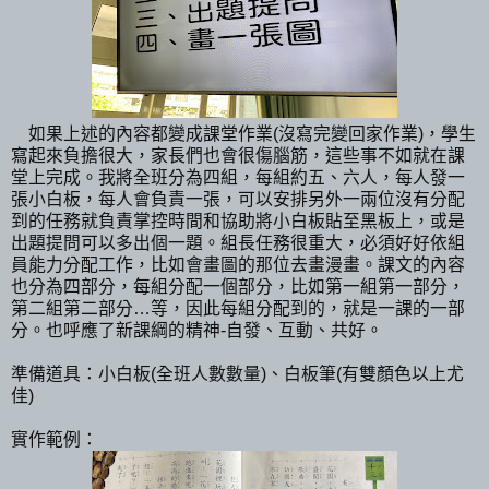
如果上述的內容都變成課堂作業(沒寫完變回家作業)，學生
寫起來負擔很大，家長們也會很傷腦筋，這些事不如就在課
堂上完成。我將全班分為四組，每組約五、六人，每人發一
張小白板，每人會負責一張，可以安排另外一兩位沒有分配
到的任務就負責掌控時間和協助將小白板貼至黑板上，或是
出題提問可以多出個一題。組長任務很重大，必須好好依組
員能力分配工作，比如會畫圖的那位去畫漫畫。課文的內容
也分為四部分，每組分配一個部分，比如第一組第一部分，
第二組第二部分…等，因此每組分配到的，就是一課的一部
分。也呼應了新課綱的精神-自發、互動、共好。
準備道具：小白板(全班人數數量)、白板筆(有雙顏色以上尤
佳)
實作範例：