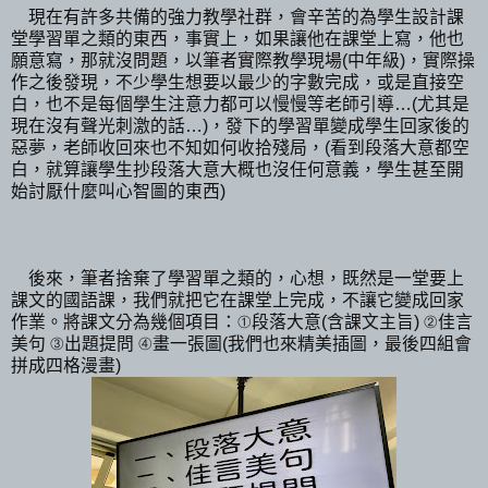
現在有許多共備的強力教學社群，會辛苦的為學生設計課
堂學習單之類的東西，事實上，如果讓他在課堂上寫，他也
願意寫，那就沒問題，以筆者實際教學現場(中年級)，實際操
作之後發現，不少學生想要以最少的字數完成，或是直接空
白，也不是每個學生注意力都可以慢慢等老師引導…(尤其是
現在沒有聲光刺激的話…)，發下的學習單變成學生回家後的
惡夢，老師收回來也不知如何收拾殘局，(看到段落大意都空
白，就算讓學生抄段落大意大概也沒任何意義，學生甚至開
始討厭什麼叫心智圖的東西)
後來，筆者捨棄了學習單之類的，心想，既然是一堂要上
課文的國語課，我們就把它在課堂上完成，不讓它變成回家
作業。將課文分為幾個項目：①段落大意(含課文主旨) ②佳言
美句 ③出題提問 ④畫一張圖(我們也來精美插圖，最後四組會
拼成四格漫畫)