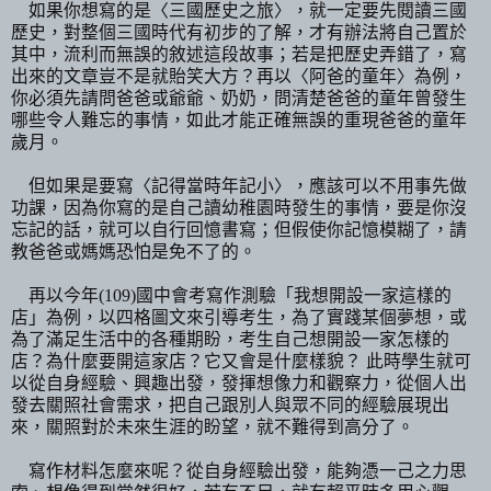
如果你想寫的是〈三國歷史之旅〉，就一定要先閱讀三國
歷史，對整個三國時代有初步的了解，才有辦法將自己置於
其中，流利而無誤的敘述這段故事；若是把歷史弄錯了，寫
出來的文章豈不是就貽笑大方？再以〈阿爸的童年〉為例，
你必須先請問爸爸或爺爺、奶奶，問清楚爸爸的童年曾發生
哪些令人難忘的事情，如此才能正確無誤的重現爸爸的童年
歲月。
但如果是要寫〈記得當時年記小〉，應該可以不用事先做
功課，因為你寫的是自己讀幼稚園時發生的事情，要是你沒
忘記的話，就可以自行回憶書寫；但假使你記憶模糊了，請
教爸爸或媽媽恐怕是免不了的。
再以今年
(109)
國中會考寫作測驗「我想開設一家這樣的
店」為例，以四格圖文來引導考生，為了實踐某個夢想，或
為了滿足生活中的各種期盼，考生自己想開設一家怎樣的
店？為什麼要開這家店？它又會是什麼樣貌？ 此時學生就可
以從自身經驗、興趣出發，發揮想像力和觀察力，從個人出
發去關照社會需求，把自己跟別人與眾不同的經驗展現出
來，關照對於未來生涯的盼望，就不難得到高分了。
寫作材料怎麼來呢？從自身經驗出發，能夠憑一己之力思