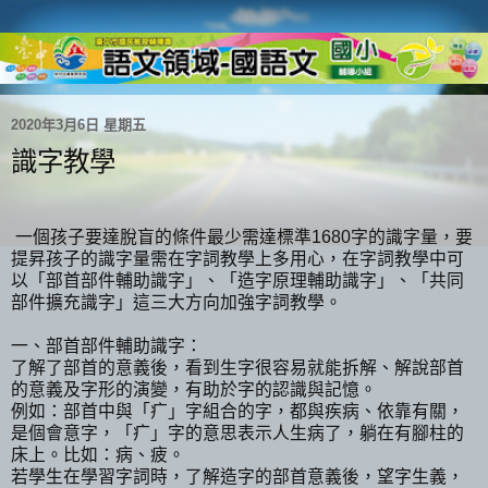
2020年3月6日 星期五
識字教學
一個孩子要達脫盲的條件最少需達標準
1680
字的識字量，要
提昇孩子的識字量需在字詞教學上多用心，在字詞教學中可
以「部首部件輔助識字」、「造字原理輔助識字」、「共同
部件擴充識字」這三大方向加強字詞教學。
一、部首部件輔助識字：
了解了部首的意義後，看到生字很容易就能拆解、解說部首
的意義及字形的演變，有助於字的認識與記憶。
例如：部首中與「疒」字組合的字，都與疾病、依靠有關，
是個會意字，「疒」字的意思表示人生病了，躺在有腳柱的
床上。比如：病、疲。
若學生在學習字詞時，了解造字的部首意義後，望字生義，