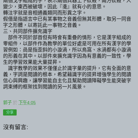
兩個戈字組成的字，表示兩個兵器上下砍殺，兩方砍殺，人
變少，東西被破壞，因此『戔』就有小的意思。
轉注字就是音相通義類同而形異之字。
假借是指語言中已有某事物之音義但無其形體，取另一同音
字之形體，以寄託此一事物之音義。
三、共同部件擴充識字
部件不同於部首但有時會有重疊的情形，它是漢字組成的
零組件，以部件作為教學的單位好處是可用在所有漢字的學
習例如：咼是指歪斜的小漩渦，所以鳥窩、水渦都有小漩渦
的形義在其中。以部件來擴充識字因為有意義的一致性，學
生的學習效果能大量提昇。
識字教學的效果不僅僅止於識字量的提升，它有全面的意
義，字詞是閱讀的根本，希望藉識字的提昇增強學生的閱讀
信心與興趣，讓學習能自主化且幫助閱讀障礙學生能突破字
詞束縛的框架找到閱讀的另一片風景。
郭子
於
下午4:05
分享
沒有留言: