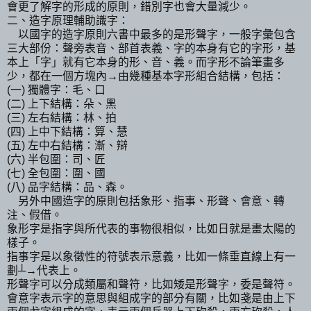
會更了解字的形成的原則，錯別字也會大量減少。
二、造字原理輔助識字：
以國字的造字原則六書中最多的是形聲字，一般字彙包含
三大部份：聲旁表音、部首表義、字的本身有它的字形，基
本上「字」就有它本身的形、音、義。而字形不論筆畫多
少，都在一個方塊內→由幾種基本字形組合結構，包括：
(
一
)
獨體字：毛、口
(
二
)
上下結構：朵、黑
(
三
)
左右結構：林、拍
(
四
)
上中下結構：算、慧
(
五
)
左中右結構：漸、辯
(
六
)
半包圍：司、匠
(
七
)
全包圍：圍、國
(
八
)
品字結構：品、森。
另外中國造字的原則包括象形、指事、形聲、會意、轉
注、假借。
象形字是指字與所代表的事物很相似，比如日就是畫太陽的
樣子。
指事字是以象徵性的符號表示意義，比如一條垂直線上有一
劃┴→代表上。
形聲字可以分成類屬和聲符，比如矮是形聲字，委是聲符。
會意字表示字的意思與組成字的部分有關，比如戔是由上下