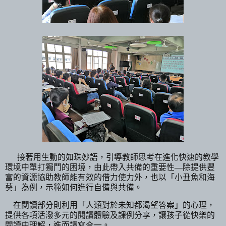
接著用生動的如珠妙語，引導教師思考在進化快速的教學
環境中單打獨鬥的困境，由此帶入共備的重要性—除提供豐
富的資源協助教師能有效的借力使力外，也以「小丑魚和海
葵」為例，示範如何進行自備與共備。
在閱讀部分則利用「人類對於未知都渴望答案」的心理，
提供各項活潑多元的閱讀體驗及課例分享，讓孩子從快樂的
閱讀中理解，進而讀寫合一。