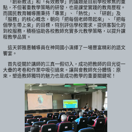
「創新教法」和「有效教學」的議題是目前學校聚焦的重
點，不但著重教學策略的研發，也是課堂實踐的教育歷程。
而國民教育輔導團秉持「專業」、「熱忱」、「研創」及
「服務」的核心概念，朝向「把每個老師帶起來」、「把每
個學生帶上來」的目標，特別評估學校需求，提供客製化的
到校服務，積極協助各校教師充實多元教學策略，以提升課
程教學品質。
這天郭雅惠輔導員在神岡國小演繹了一場豐富精彩的語文
饗宴。
首先從關於講師的三真一假切入，成功把教師的目光從一
大疊的考卷和作業中吸引過來。讓與會教師充分體悟：原
來，塑造教師獨特的魅力也是成功教學的重要關鍵呢！