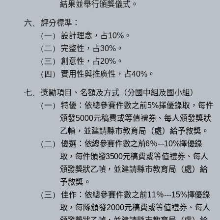
結果並舉行頒獎儀式。
六、
評分標準：
（一）
設計理念，占
10%
。
（二）
完整性，占
30%
。
（三）
創意性，占
20%
。
（四）
實用性與推廣性，占
40%
。
七、
獎勵項目、名額及方式（分國中組及國小組）
（一）
特優：依總參賽件數之前
5%
擇優錄取，每件
頒發
5000
元稿費或等值禮券、每人頒發獎狀
乙幀，並建請縣市教育局（處）給予敘獎。
（二）
優選：
依總參賽件數之前
6
％
---10%
擇優錄
取，每件頒發
3500
元
稿費或等值禮券
、每人
頒發獎狀乙幀，
並建請縣市教育局（處）給
予敘獎
。
（三）
佳作：依總參賽件數之前
11
％
---15%
擇優錄
取
，每隊頒發
2000
元稿費或等值禮券
、每人