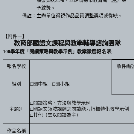
頒發獎狀乙幀，
並建請縣市教育局（處）給
予敘獎。
備註：主辦單位得視作品品質調整獎項或從缺。
【附件一】
教育部國語文課程與教學輔導諮詢團隊
100
學年度「閱讀策略與教學示例」教案徵選
報名表
報名學校
收件編
組別
□
國中組
□
國小組
□
閱讀策略、方法與教學示例
主題別
□
國語文領域課綱之閱讀能力指標轉化教學示例
□
其他（需以閱讀為主）
作品名稱