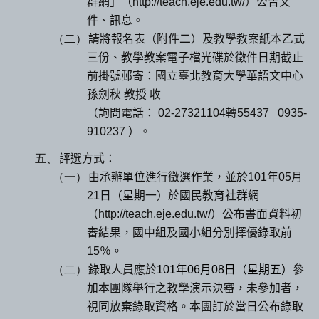
群網」（
http://teach.eje.edu.tw/
）公告文
件、訊息。
（二）
請將報名表（附件二）及教學教案紙本乙式
三份、教學教案電子檔光碟於徵件日期截止
前掛號郵寄：國立臺北教育大學華語文中心
孫劍秋 教授 收
（詢問電話：
02-27321104
轉
55437 0935-
910237
）。
五、
評選方式：
（一）
由承辦單位進行徵選作業，並於
101
年
05
月
21
日（星期一）於國民教育社群網
（
http://teach.eje.edu.tw/
）公布書面資料初
審結果，國中組及國小組分別擇優錄取前
15
％。
（二）
錄取人員應於
101
年
06
月
08
日（星期五）
參
加本團隊舉行之教學演示決審，未參加者，
視同放棄錄取資格。本團訂於當日公布錄取