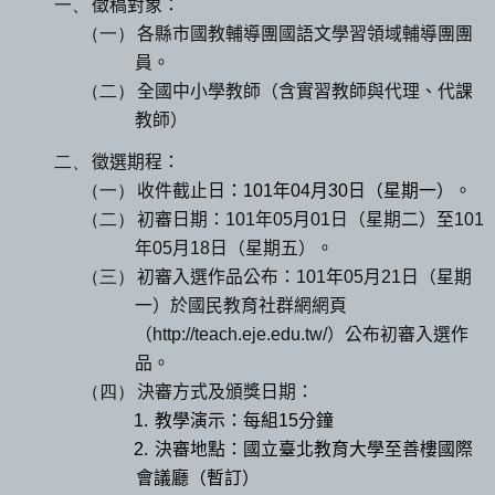
一、
徵稿對象：
（一）
各縣市國教輔導團國語文學習領域輔導團團
員。
（二）
全國中小學教師（含實習教師與代理、代課
教師）
二、
徵選期程：
（一）
收件截止日
：
101
年
04
月
30
日（星期一）
。
（二）
初審日期：
101
年
05
月
01
日（星期二）至
101
年
05
月
18
日（星期五）。
（三）
初審入選作品公布：
101
年
05
月
21
日（星期
一）於國民教育社群網網頁
（
http://teach.eje.edu.tw/
）公布初審入選作
品。
（四）
決審方式及頒獎日期：
1.
教學演示：每組
15
分鐘
2.
決審地點：國立臺北教育大學至善樓國際
會議廳（暫訂）