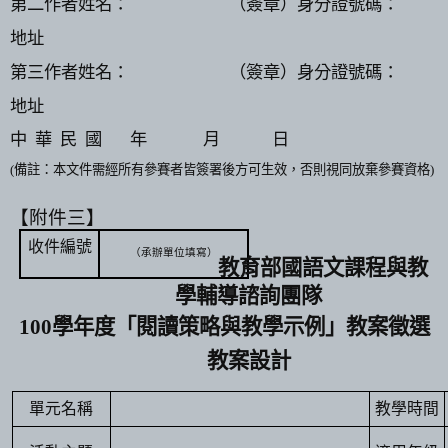
第二作者姓名：
（簽章）身分證號碼：
地址
第三作者姓名：
（簽章）身分證號碼：
地址
中
華
民
國
年
月
日
(
備註：本文件需經所有參賽者皆簽署後方可生效，否則視同放棄參賽資格
)
【附件三】
收件編號
（承辦單位填寫）
教育部國語文課程與教
學輔導諮詢團隊
100
學年度「閱讀策略與教學示例」教案徵選
教案設計
單元名稱
教學時間