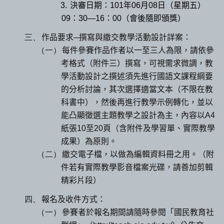
3.
決審日期：
101
年
06
月
08
日（星期五）
09
：
30—16
：
00
（會後隨即頒獎）
三、
作品要求─撰寫與繳交教學活動設計詳案：
（一）
每件參賽作品作者以一至三人為限，請依參
考格式（附件三）撰寫，可視需求微調，教
學活動設計之撰述須先進行國語文課程綱要
的分析討論，其次選擇適當文本（不限在教
科書中），然後再進行教學示例轉化，並以
能凸顯徵選主題教學之設計為主，內容以
A4
紙張
10
至
20
頁（含附件及學習單、實際教學
成果）為原則。
（二）
繳交電子檔，以做為編輯資料冊之用。（附
件若有實際教學影音檔案光碟，請善加剪輯
精彩片段）
四、
報名及收件方式：
（一）
參賽者於報名期間請隨時參閱「國民教育社