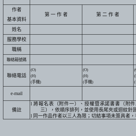
作者
第 一 作 者
第 二 作 者
基本資料
姓名
服務學校
職稱
聯絡箱號碼
(O)
(O)
(
聯絡電話
(H)
(H)
(
(
手機
)
(
手機
)
(
e-mail
l
將報名表（附件一）、授權暨承諾書書（附件
備註
三）
，依順序排列，並使用長尾夾或迴紋針
l
同一作品作者以三人為限；切結事項未簽具者，