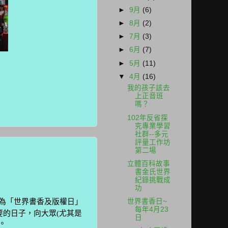
►
9月
(6)
►
8月
(2)
►
7月
(3)
►
6月
(7)
►
5月
(11)
▼
4月
(16)
我的孩子該去
上正音班
嗎？
102年反省探
究專業學習
社群--多元
評量工作坊
第二場
立體百科故事
書金氏世界
紀錄挑戰成
功
世界書香日~
為「世界書香及版權日」
每年4月23
要的日子，向大眾
(
尤其是
日
。