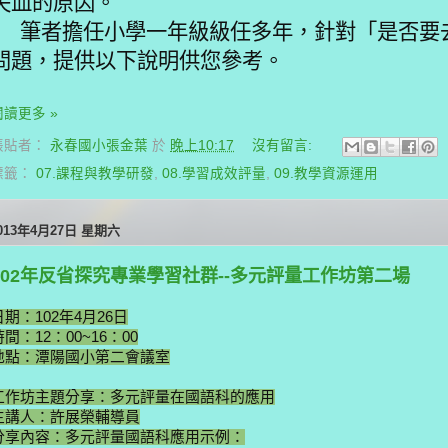
失血的原因。
筆者擔任小學一年級級任多年，針對「是否要
問題，提供以下說明供您參考。
閱讀更多 »
張貼者：
永春國小張金葉
於
晚上10:17
沒有留言:
標籤：
07.課程與教學研發
,
08.學習成效評量
,
09.教學資源運用
013年4月27日 星期六
102年反省探究專業學習社群--多元評量工作坊第二場
日期：102年4月26日
時間：12：00~16：00
地點：潭陽國小第二會議室
工作坊主題分享：多元評量在國語科的應用
主講人：許展榮輔導員
分享內容：多元評量國語科應用示例：