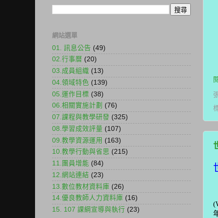
網站選單
01. 訊息公告
(49)
02.行事曆
(20)
03.成員組織
(13)
04.領域特色
(139)
05.運作目標
(38)
06.相關實施計劃
(76)
07.課程與教學研發
(325)
08.學習成效評量
(107)
09.教學資源運用
(163)
10.教學行動與省思
(215)
11.團員增能
(84)
12.網站連結
(23)
13.數位教材資料庫
(26)
14.優良教師人力資料庫
(16)
(
15. 107 課綱宣導與執行
(23)