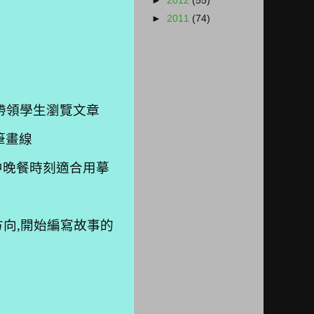
►
2012
(55)
►
2011
(74)
,帶領學生瀏覽文章
筆畫線
中晚餐時刻適合用摹
種方向,開始編寫故事的