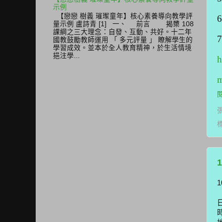
示例
【戀戀 樹義 璀璨童年】核心素養導向教學評
量示例 盧詩青 [1] 一、 前言 揭櫫 108
課綱之三大理念：自發、互動、共好。十二年
國教鼓勵教師運用 「 多元評量 」 瞭解學生的
學習成效。並本於全人教育精神，於生活情境
挹注學...
h
m