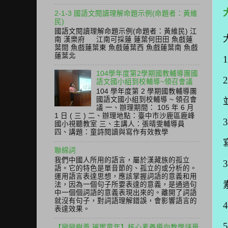
2-1-3 國語文閱讀理解命題示例(命題者：黃維
民)
國語文閱讀理解命題示例(命題者：黃維民) 江
南 漢樂府 江南可採蓮 蓮葉何田田 魚戲蓮
葉間 魚戲蓮葉東 魚戲蓮葉西 魚戲蓮葉南 魚戲
蓮葉北
104學年度第2學期國教輔導團國
語文國小組到校輔導~領召會議
104 學年度第 2 學期國教輔導團
國語文國小組到校輔導 ~ 領召會
議 一、辦理期間： 105 年 6 月
1 日 ( 三 ) 二、辦理地點：臺中市沙鹿區鹿峰
國小視聽教室 三、主講人：張晴雯輔導員
四、講題：童詩閱讀與寫作有效教學
聯綿詞
我們中國人所用的語言，屬於漢藏族的孤立
語。它的特色是單音節的、孤立的或分析的。
運用語言表達思想，應該掌握詞語的意義和用
法，因為一個句子所要表達的意義，是通過句
中一個個詞語的意義表現出來的。離開了詞語
就沒有句子，對詞語理解錯誤，會影響語言的
表達效果。
【戀戀樹義 璀璨童年】核心素養導向教學評量