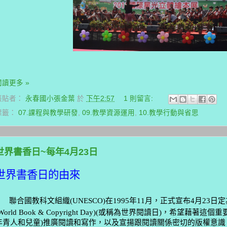
閱讀更多 »
張貼者：
永春國小張金葉
於
下午2:57
1 則留言:
標籤：
07.課程與教學研發
,
09.教學資源運用
,
10.教學行動與省思
世界書香日~每年4月23日
世界書香日的由來
聯合國教科文組織
(UNESCO)
在
1995
年
11
月，正式宣布
4
月
23
日
定
World Book & Copyright Day
)(
或稱為世界閱讀日
)
，希望藉著這個重
年青人和兒童
)
推廣閱讀和寫作，以及宣揚跟閱讀關係密切的版權意識