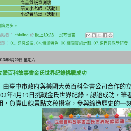
高品質紙筆測驗
語文小老師（活動）
小記者訪談（活動）
閱讀更多 »
張貼者：
chialing
於
晚上10:23
沒有留言:
標籤：
01. 訊息公告
,
04.領域特色
,
06.相關實施計劃
,
07.課程與教學研發
013年4月20日 星期六
立體百科故事書金氏世界紀錄挑戰成功
由臺中市政府與美國大英百科全書公司合作的立
102
年
4
月
19
日挑戰金氏世界紀錄，認證成功，筆
組，負責山線景點文稿撰寫，參與締造歷史的一