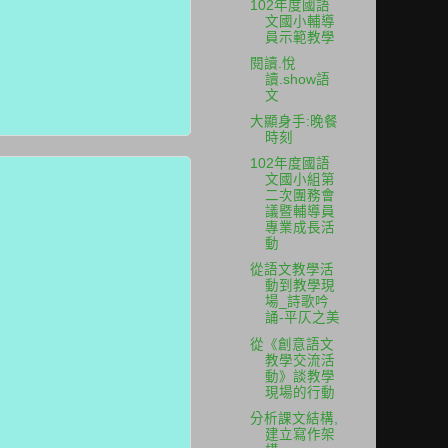
102年度國語
文國小輔導
員示範教學
閱讀.悅
讀.show語
文
大顯身手:晚餐
時刻
102年度國語
文國小組第
二次團務會
議暨輔導員
專業成長活
動
從語文教學活
動到教學現
場_詩歌吟
誦-平仄之美
從《創意語文
教學交流活
動》談教學
現場的行動
分析課文結構,
建立寫作架