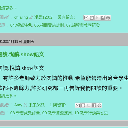
閱讀更多 »
張貼者：
chialing
於
凌晨12:02
沒有留言:
標籤：
04.領域特色
,
06.相關實施計劃
,
07.課程與教學研發
013年4月19日 星期五
閱讀.悅讀.show語文
閱讀
.
悅讀.show語文
有許多老師致力於閱讀的推動
,
希望能營造出適合學
讀都不遺餘力
,
許多研究都一再告訴我們閱讀的重要。
閱讀更多 »
張貼者：
Amy
於
下午3:37
1 則留言:
標籤：
08.學習成效評量
,
09.教學資源運用
,
10.教學行動與省思