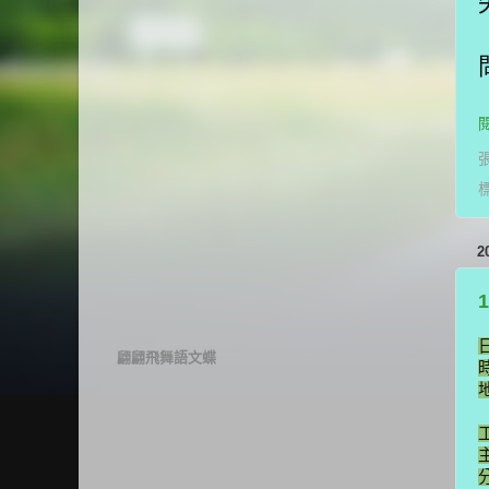
2
翩翩飛舞語文蝶