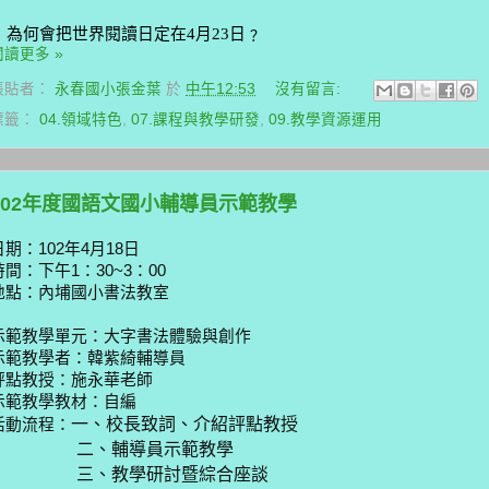
為何會把世界閱讀日定在
4
月
23
日
﹖
閱讀更多 »
張貼者：
永春國小張金葉
於
中午12:53
沒有留言:
標籤：
04.領域特色
,
07.課程與教學研發
,
09.教學資源運用
102年度國語文國小輔導員示範教學
日期：102年4月18日
時間：下午1：30~3：00
地點：內埔國小書法教室
示範教學單元：大字書法體驗與創作
示範教學者：韓紫綺輔導員
評點教授：施永華老師
示範教學教材：自編
一、校長致詞、介紹評點教授
活動流程：
二、輔導員示範教學
三、教學研討暨綜合座談