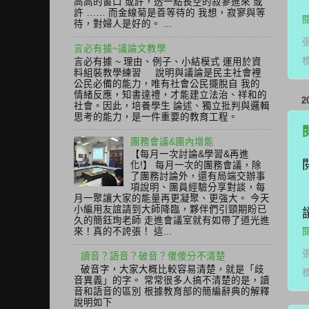
高高的窗口 或許，透一點長空的寂寥進來 或
許 …… 而金線菊是善等待的 我想，寂寥與等
待，對婦人是好的。 ...
言必有據~議論文教學
言必有據 ~ 理由、例子、小結模式 運用於資
料組裝教學練習 說明與議論是民主社會裡
公民必備的能力，唯有社會公民擺脫自 我的
情緒反應，知書達禮，才能建立法治、祥和的
2
社會。因此，培養學生 論述、獨立批判與邏輯
思考的能力，是一件重要的教育工程。
團務會議&團內增能
【每月一次討論&學習&再進
化!】 每月一次的團務會議，除
了團務討論外，還有局端交辦事
項說明、團員經驗分享對談，每
月一聚讓大家的能量再更凝聚、更強大。 今天
小編用友誼請到大師降臨，夥伴們引頸期盼已
久的簡鈺珣老師 走進會議室就有如帶了道光進
來！真的不誇張！ 這...
讀音？語音？破音？傻傻分不清楚
破音字，大家大概比較容易清楚，就是「歧
音異義」的字。 常常很多人搞不清楚的是，讀
音和語音的區別 根據教育部的簡編辭典的解釋
說明如下