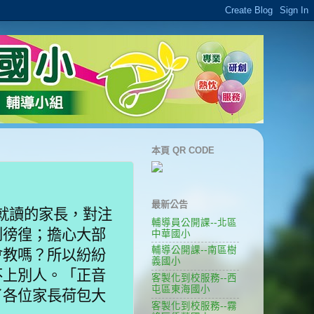
本頁 QR CODE
最新公告
就讀的家長，對注
輔導員公開課--北區
到徬徨；擔心大部
中華國小
輔導公開課--南區樹
會教嗎？所以紛紛
義國小
不上別人。「正音
客製化到校服務--西
屯區東海國小
了各位家長荷包大
客製化到校服務--霧