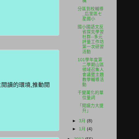
構
分區到校輔導
_后里區七
星國小
國小國語文反
省探究學習
社群--多元
評量工作坊
第一次研習
活動
101學年度第
二學期山區
領域召集人
會議暨主題
教學輔導活
生閱讀的環境
,
推動閱
動
千變萬化的單
位量詞
「閱讀力大提
升」
►
3月
(8)
►
1月
(4)