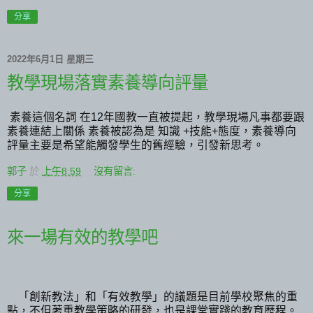
分享
2022年6月1日 星期三
教學現場落實素養導向評量
素養這個名詞
在
12
年國教一直被提起，教學現場凡事都要跟
素養連結上關係
素養被認為是
知識
+
技能
+
態度，素養導向
評量主要是希望能觸發學生的舊經驗，引發新思考。
郭子
於
上午8:59
沒有留言:
分享
來一場有效的教學吧
「創新教法」和「有效教學」的議題是目前學校聚焦的重
點，不但著重教學策略的研發，也是課堂實踐的教育歷程。