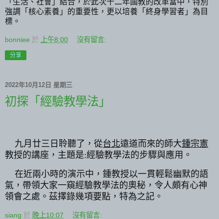
「生活、社會」結合，於此次十二年國教的改革當中，特別
強調「核心素養」的重要性，更以培養「終身學習者」為目
標。
bonniee
於
上午8:00
沒有留言:
分享
2022年10月12日 星期三
初探「經驗教學法」
九月廿三日聆聽了，從
台北
遠道而來的師大
鍾宗憲
教授的講座，主題是
:
經驗教學法的步驟與應用。
在近兩小時的演示中，鍾教授以一貫輕鬆幽默的語
氣，帶領大家一窺經驗教學法的奧秘，令人頗有心神
領會之處。茲擇錄幾項要點，特為之記。
siang
於
晚上10:07
沒有留言: