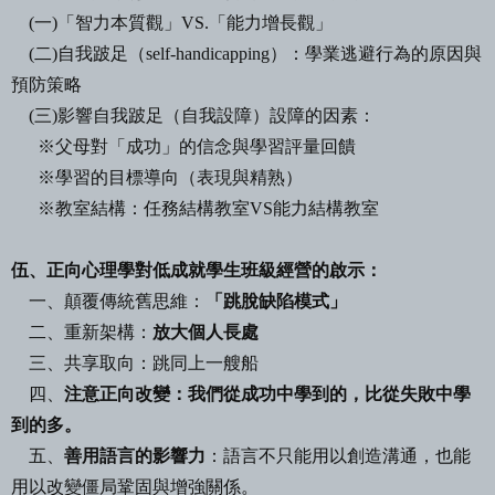
(
一
)
「智力本質觀」
VS.
「能力增長觀」
(
二
)
自我跛足（
self-handicapping
）：學業逃避行為的原因與
預防策略
(
三
)
影響自我跛足（自我設障）設障的因素：
※父母對「成功」的信念與學習評量回饋
※學習的目標導向（表現與精熟）
※教室結構：任務結構教室
VS
能力結構教室
伍、正向心理學對低成就學生班級經營的啟示：
一、顛覆傳統舊思維：
「跳脫缺陷模式」
二、重新架構：
放大個人長處
三、共享取向：跳同上一艘船
四、
注意正向改變：我們從成功中學到的，比從失敗中學
到的多。
五、
善用語言的影響力
：語言不只能用以創造溝通，也能
用以改變僵局鞏固與增強關係。