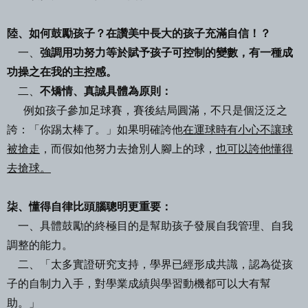
陸、如何鼓勵孩子？在讚美中長大的孩子充滿自信！？
一、
強調用功努力等於賦予孩子可控制的變數，有一種成
功操之在我的主控感。
二、
不矯情、真誠具體為原則：
例如孩子參加足球賽，賽後結局圓滿，不只是個泛泛之
誇：「你踢太棒了。」如果明
確誇他
在運球時有小心不讓球
被搶走
，而假如他努力去搶別人腳上的球，
也可以誇
他懂得
去搶球。
柒、懂得自律比頭腦聰明更重要：
一、具體鼓勵的終極目的是幫助孩子發展自我管理、自我
調整的能力。
二、「太多實證研究支持，學界已經形成共識，認為從孩
子的自制力入手，對學業成績與
學習動機都可以大有幫
助。」