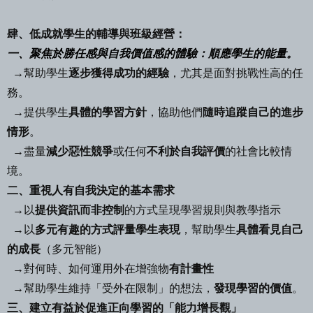
肆、低成就學生的輔導與班級經營：
一、聚焦於勝任感與
自我價值感
的體驗：
順應
學生的能量。
→幫助學生
逐步獲得成功的經驗
，尤其是面對挑戰性高的任
務。
→提供學生
具體的學習方針
，協助他們
隨時追蹤自己的進步
情形
。
→盡量
減少惡性競爭
或任何
不利於自我評價
的社會比較情
境。
二、重視人有自我決定的基本需求
→以
提供資訊而非控制
的方式呈現學習規則與教學指示
→以
多元有趣的方式評量學生表現
，幫助學生
具體看見自己
的成長
（多元智能）
→對何時、如何運用外在增強物
有計畫性
→幫助學生維持「受外在限制」的想法，
發現學習的價值
。
三、建立有益於促進正向學習的「能力增長觀」