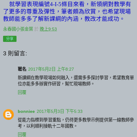
就學習表現編號
4-
Ι
-5
條目來看，新領網對教學有
了更多的尊重及彈性，筆者頗為欣賞，也希望現場
教師能多多了解新課綱的內涵，教改才能成功。
永春國小張金葉
於
晚上9:53
分享
3 則留言:
匿名
2017年5月2日 上午8:27
新課綱在教學現場如何融入，還需多多探討學習，希望教育單
位亦能多多辦實作研習，幫忙現場教師。
回覆
bonniee
2017年5月3日 下午5:33
從能力指標到學習重點，仍待更多教學示例提供第一線教師參
考，以利順利接軌十二年國教。
回覆