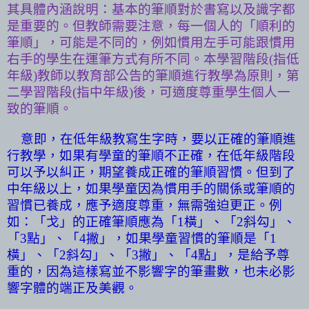
其具體內涵說明：基本的筆順對於書寫以及識字都
是重要的。但教師需要注意，每一個人的「順利的
筆順」，可能是不同的，例如慣用左手可能跟慣用
右手的學生在運筆方式有所不同。本學習階段
(
指低
年級
)
教師以教育部公告的筆順進行教學為原則，第
二學習階段
(
指中年級
)
後，可適度尊重學生個人一
致的筆順。
意即，在低年級教寫生字時，要以正確的筆順進
行教學，如果有學童的筆順不正確，在低年級階段
可以予以糾正，期望養成正確的筆順習慣。但到了
中年級以上，如果學童因為慣用手的關係或筆順的
習慣已養成，應予適度尊重，無需強迫更正。例
如：「戈」的正確筆順應為「
1
橫」、「
2
斜勾」、
「
3
點」、「
4
撇」，如果學童習慣的筆順是「
1
橫」、「
2
斜勾」、「
3
撇」、「
4
點」，是給予尊
重的，因為這樣寫並不影響字的筆畫數，也未必影
響字體的端正及美觀。