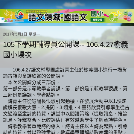
2017年5月1日 星期一
105下學期輔導員公開課-- 106.4.27樹義
國小場次
語文輔導團盧詩青主任於樹義國小進行一場背
106.4.27
誦古詩與童詩欣賞的公開課。
本次公開課分成三部份，
第一部分是示範教學者說課、第二部份是示範教學觀課、第
三部份是議課、學者點評。
詩青主任從唸誦長恨歌引起動機，在發展活動中以
快速
1.
說解長恨歌大意、
提問、
類推、
童詩欣賞引導學生從古
2.
3.
4.
文過渡至童詩的特質，課堂中以閱讀策略（提取訊息、推論
訊息、詮釋整合、比較評估）有效幫助學生了解童詩特色。
詩歌教學著重範詩的導入，詩青主任以古詩為起點，引導
詩的特質，並以聆聽童詩，教導學童理解詩歌表達的重點，