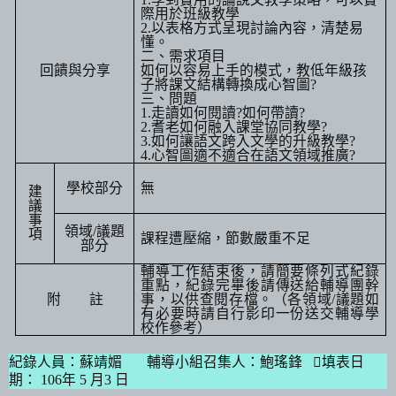
際用於班級教學
2.
以表格方式呈現討論內容，清楚易
懂。
二、需求項目
回饋與分享
如何以容易上手的模式，教低年級孩
子將課文結構轉換成心智圖
?
三、問題
1.
走讀如何閱讀
?
如何帶讀
?
2.
耆老如何融入課堂協同教學
?
3.
如何讓語文跨入文學的升級教學
?
4.
心智圖適不適合在語文領域推廣
?
學校部分
無
建
議
事
領域
/
議題
項
課程遭壓縮，節數嚴重不足
部分
輔導工作結束後，請簡要條列式紀錄
重點，紀錄完畢後請傳送給輔導團幹
附
註
事，以供查閱存檔。（各領域
/
議題如
有必要時請自行影印一份送交輔導學
校作參考）
紀錄人員：蘇靖媚
輔導小組召集人：鮑瑤鋒
填表日
期：
106
年
5
月
3
日