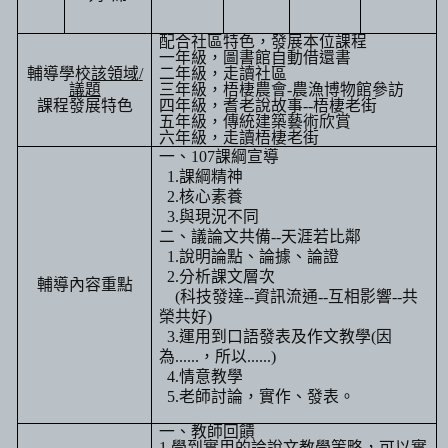
配合社區特色，發展本位課程
一年級，圖書館自動借還書
輔導學校
該領域
/
二年級，走讀社區
議題
三年級，梧棲農會
-
農漁博物館參訪
課程發展特色
四年級，耆老說故事
--
梧棲老街
五年級，傳統建築藝術欣賞
六年級，走讀梧棲老街
一、
107
課綱宣導
1.
課綱精神
2.
核心素養
3.
與現況不同
二、議論文共備
--
天涯若比鄰
1.
說明論點、論據、論證
2.
分析課文層次
輔導內容重點
(
科技發達
--
資訊流通
--
互相影響
--
共
榮共好
)
3.
運用到口語發表及作文教學
(
因
為
......
，所以
......)
4.
情意教學
5.
老師討論，實作、發表。
一、教師回饋
1.
學到實用的論說文教學策略，可以實