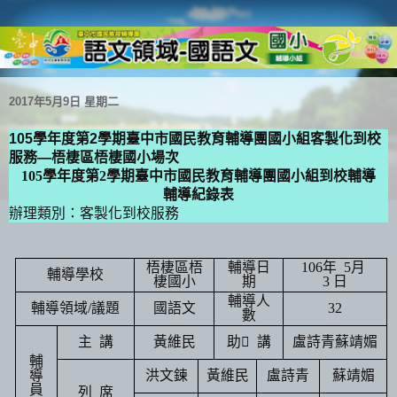
2017年5月9日 星期二
學年度第
學期臺中市國民教育輔導團國小組客製化到校
105
2
服務
梧棲區梧棲國小場次
—
105
學年度第
2
學期臺中市國民教育輔導團國小組到校輔導
輔導紀錄表
辦理類別：客製化到校服務
梧棲區梧
輔導日
106
年
5
月
輔導學校
棲國小
期
3
日
輔導人
輔導領域
/
議題
國語文
32
數
主
講
黃維民
助
講
盧詩青
蘇靖媚
輔
導
洪文鍊
黃維民
盧詩青
蘇靖媚
員
列
席