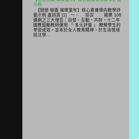
示例
【戀戀 樹義 璀璨童年】核心素養導向教學評
量示例 盧詩青 [1] 一、 前言 揭櫫 108
課綱之三大理念：自發、互動、共好。十二年
國教鼓勵教師運用 「 多元評量 」 瞭解學生的
學習成效。並本於全人教育精神，於生活情境
挹注學...