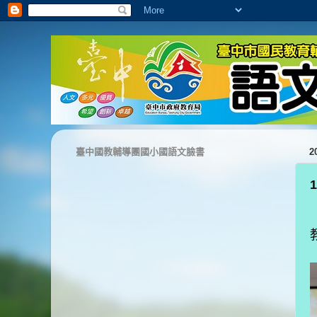
臺中國教輔導團國小國語文臉書
2