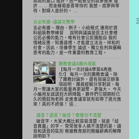
高高的窗口 或許，透一點長空的寂寥進來 或
許 …… 而金線菊是善等待的 我想，寂寥與等
待，對婦人是好的。 ...
言必有據~議論文教學
言必有據 ~ 理由、例子、小結模式 運用於資
料組裝教學練習 說明與議論是民主社會裡
公民必備的能力，唯有社會公民擺脫自 我的
情緒反應，知書達禮，才能建立法治、祥和的
社會。因此，培養學生 論述、獨立批判與邏輯
思考的能力，是一件重要的教育工程。
團務會議&團內增能
【每月一次討論&學習&再進
化!】 每月一次的團務會議，除
了團務討論外，還有局端交辦事
項說明、團員經驗分享對談，每
月一聚讓大家的能量再更凝聚、更強大。 今天
小編用友誼請到大師降臨，夥伴們引頸期盼已
久的簡鈺珣老師 走進會議室就有如帶了道光進
來！真的不誇張！ 這...
讀音？語音？破音？傻傻分不清楚
破音字，大家大概比較容易清楚，就是「歧
音異義」的字。 常常很多人搞不清楚的是，讀
音和語音的區別 根據教育部的簡編辭典的解釋
說明如下