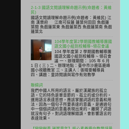
2-1-3 國語文閱讀理解命題示例(命題者：黃維
民)
國語文閱讀理解命題示例(命題者：黃維民) 江
南 漢樂府 江南可採蓮 蓮葉何田田 魚戲蓮
葉間 魚戲蓮葉東 魚戲蓮葉西 魚戲蓮葉南 魚戲
蓮葉北
104學年度第2學期國教輔導團國
語文國小組到校輔導~領召會議
104 學年度第 2 學期國教輔導團
國語文國小組到校輔導 ~ 領召會
議 一、辦理期間： 105 年 6 月
1 日 ( 三 ) 二、辦理地點：臺中市沙鹿區鹿峰
國小視聽教室 三、主講人：張晴雯輔導員
四、講題：童詩閱讀與寫作有效教學
聯綿詞
我們中國人所用的語言，屬於漢藏族的孤立
語。它的特色是單音節的、孤立的或分析的。
運用語言表達思想，應該掌握詞語的意義和用
法，因為一個句子所要表達的意義，是通過句
中一個個詞語的意義表現出來的。離開了詞語
就沒有句子，對詞語理解錯誤，會影響語言的
表達效果。
【戀戀樹義 璀璨童年】核心素養導向教學評量