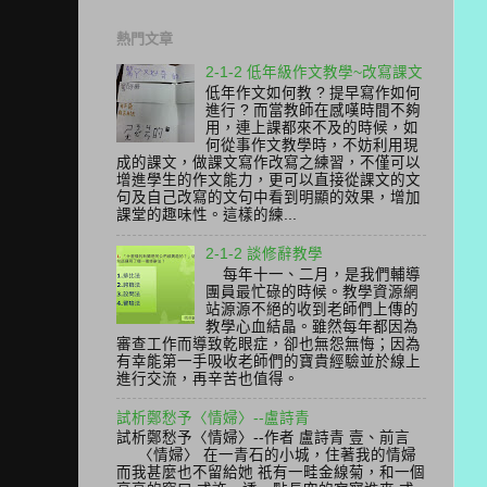
熱門文章
2-1-2 低年級作文教學~改寫課文
低年作文如何教 ? 提早寫作如何
進行 ? 而當教師在感嘆時間不夠
用，連上課都來不及的時候，如
何從事作文教學時，不妨利用現
成的課文，做課文寫作改寫之練習，不僅可以
增進學生的作文能力，更可以直接從課文的文
句及自己改寫的文句中看到明顯的效果，增加
課堂的趣味性。這樣的練...
2-1-2 談修辭教學
每年十一、二月，是我們輔導
團員最忙碌的時候。教學資源網
站源源不絕的收到老師們上傳的
教學心血結晶。雖然每年都因為
審查工作而導致乾眼症，卻也無怨無悔；因為
有幸能第一手吸收老師們的寶貴經驗並於線上
進行交流，再辛苦也值得。
試析鄭愁予〈情婦〉--盧詩青
試析鄭愁予〈情婦〉--作者 盧詩青 壹、前言
〈情婦〉 在一青石的小城，住著我的情婦
而我甚麼也不留給她 祇有一畦金線菊，和一個