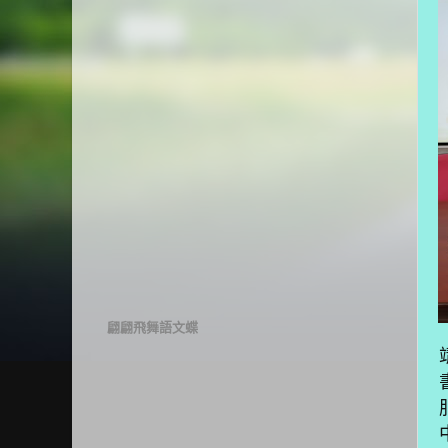
翩翩飛舞語文蝶