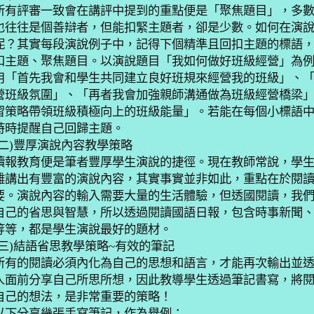
所有評審一致會在講評中提到的重點便是「聚焦題目」，多
也往往是個善辯者，但能扣緊主題者，卻是少數。如何在演
呢？其實每段演說例子中，記得下個精準且回扣主題的標語
扣主題、聚焦題目。以演說題目「我如何做好班級經營」為
用「首先我會和學生共同建立良好班規來經營我的班級」、
營班級氛圍」、「再者我會加強親師溝通做為班級經營橋梁
習策略帶領班級積極向上的班級能量」。若能在每個小標語
時時提醒自己回歸主題。
二
)
豐厚演說內容教學策略
讀報教育便是筆者豐厚學生演說的捷徑。現在教師常說，學
難講出有豐富的演說內容，其實事實並非如此，重點在於閱
要。演說內容的輸入需要大量的生活體驗，但透國閱讀，我
自己的省思與智慧，所以透過閱讀國語日報，包含時事新聞
等等，都是學生演說最好的題材。
三
)
結語省思教學策略~有效的筆記
所有的閱讀必須內化為自己的思想和語言，才能再次輸出並
人面前分享自己所思所想，因此教導學生透過筆記書寫，將
自己的想法，是非常重要的策略！
以下分享幾張手寫筆記，作為舉例：