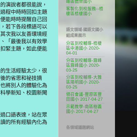
峰區僑榮國小
數的演說者都很能說，
客製化到校服務--梧
說過程中時時回扣主題
棲區梧棲國小
，便能時時提醒自己回
例，若下各段標語可以
語文領域-國語文國小
「其次我以友善環境經
組成果展示
」、「最後我以有效學
分區到校輔導-梧棲
區中港國小 2020-
中扣緊主題，如此便能
04-01
分區到校輔導-霧峰
區霧峰國小 2020-
03-25
生的生活經驗太少，很
分區到校輔導-大雅
讀後的省思和祕技摘
區陽明國小 2020-
們也將別人的體驗化為
03-25
、科學新知、校園新聞
領召會議-豐原區豐
田國小 2017-04-27
示範教學-南區樹義
國小 2017-04-27
透過口語表達，站在眾
閱讀的所有經驗內化為
各領域議題網站