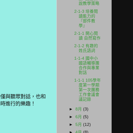
說教學策略
2-1-3 培養閱
讀能力的
『部件教
學』
2-1-1 開心閱
讀 自然寫作
2-1-2 有趣的
姓氏語詞
1-1-4 國中小
國語輔導團
合作與專業
對話
1-1-1 105學年
度第一學期
第一次團務
工作會議會
不僅與聽眾對話，也和
議記錄
同時進行的樂趣！
►
8月
(3)
►
6月
(5)
►
5月
(12)
►
4月
(8)