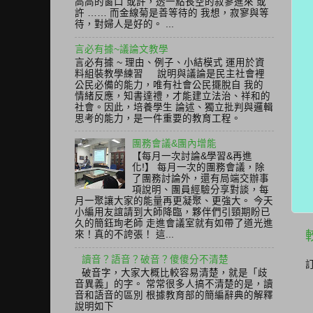
高高的窗口 或許，透一點長空的寂寥進來 或
許 …… 而金線菊是善等待的 我想，寂寥與等
待，對婦人是好的。 ...
言必有據~議論文教學
言必有據 ~ 理由、例子、小結模式 運用於資
料組裝教學練習 說明與議論是民主社會裡
公民必備的能力，唯有社會公民擺脫自 我的
情緒反應，知書達禮，才能建立法治、祥和的
社會。因此，培養學生 論述、獨立批判與邏輯
思考的能力，是一件重要的教育工程。
團務會議&團內增能
【每月一次討論&學習&再進
化!】 每月一次的團務會議，除
了團務討論外，還有局端交辦事
項說明、團員經驗分享對談，每
月一聚讓大家的能量再更凝聚、更強大。 今天
小編用友誼請到大師降臨，夥伴們引頸期盼已
久的簡鈺珣老師 走進會議室就有如帶了道光進
來！真的不誇張！ 這...
讀音？語音？破音？傻傻分不清楚
破音字，大家大概比較容易清楚，就是「歧
音異義」的字。 常常很多人搞不清楚的是，讀
音和語音的區別 根據教育部的簡編辭典的解釋
說明如下