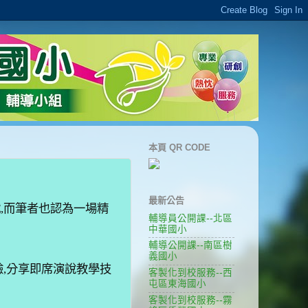
本頁 QR CODE
最新公告
戰
,
而筆者也認為一場精
輔導員公開課--北區
中華國小
輔導公開課--南區樹
義國小
驗
,
分享即席演說教學技
客製化到校服務--西
屯區東海國小
客製化到校服務--霧