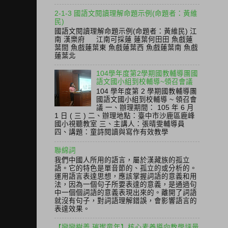
2-1-3 國語文閱讀理解命題示例(命題者：黃維
民)
國語文閱讀理解命題示例(命題者：黃維民) 江
南 漢樂府 江南可採蓮 蓮葉何田田 魚戲蓮
葉間 魚戲蓮葉東 魚戲蓮葉西 魚戲蓮葉南 魚戲
蓮葉北
104學年度第2學期國教輔導團國
語文國小組到校輔導~領召會議
104 學年度第 2 學期國教輔導團
國語文國小組到校輔導 ~ 領召會
議 一、辦理期間： 105 年 6 月
1 日 ( 三 ) 二、辦理地點：臺中市沙鹿區鹿峰
國小視聽教室 三、主講人：張晴雯輔導員
四、講題：童詩閱讀與寫作有效教學
聯綿詞
我們中國人所用的語言，屬於漢藏族的孤立
語。它的特色是單音節的、孤立的或分析的。
運用語言表達思想，應該掌握詞語的意義和用
法，因為一個句子所要表達的意義，是通過句
中一個個詞語的意義表現出來的。離開了詞語
就沒有句子，對詞語理解錯誤，會影響語言的
表達效果。
【戀戀樹義 璀璨童年】核心素養導向教學評量