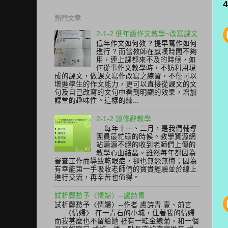
熱門文章
2-1-2 低年級作文教學~改寫課文
低年作文如何教 ? 提早寫作如何
進行 ? 而當教師在感嘆時間不夠
用，連上課都來不及的時候，如
何從事作文教學時，不妨利用現
成的課文，做課文寫作改寫之練習，不僅可以
增進學生的作文能力，更可以直接從課文的文
句及自己改寫的文句中看到明顯的效果，增加
課堂的趣味性。這樣的練...
2-1-2 談修辭教學
每年十一、二月，是我們輔導
團員最忙碌的時候。教學資源網
站源源不絕的收到老師們上傳的
教學心血結晶。雖然每年都因為
審查工作而導致乾眼症，卻也無怨無悔；因為
有幸能第一手吸收老師們的寶貴經驗並於線上
進行交流，再辛苦也值得。
試析鄭愁予〈情婦〉--盧詩青
試析鄭愁予〈情婦〉--作者 盧詩青 壹、前言
〈情婦〉 在一青石的小城，住著我的情婦
而我甚麼也不留給她 祇有一畦金線菊，和一個