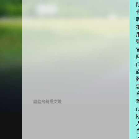
(
翩翩飛舞語文蝶
(