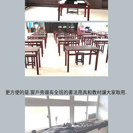
更方便的是,窗戶旁邊有全班的書法用具和教材讓大家取用.