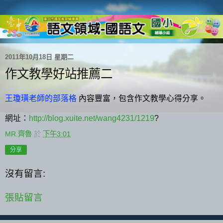
2011年10月18日 星期二
作文教學好站推薦二
王瓊璜老師的部落格
內容
豐富，包含
作文教學心得分享。
網址：
http://blog.xuite.net/wang4231/1219
?
MR.齊魯
於
下午3:01
分享
沒有留言:
張貼留言