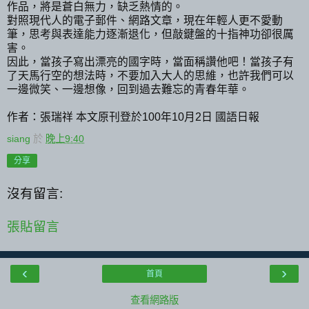
作品，將是蒼白無力，缺乏熱情的。
對照現代人的電子郵件、網路文章，現在年輕人更不愛動
筆，思考與表達能力逐漸退化，但敲鍵盤的十指神功卻很厲
害。
因此，當孩子寫出漂亮的國字時，當面稱讚他吧！當孩子有
了天馬行空的想法時，不要加入大人的思維，也許我們可以
一邊微笑、一邊想像，回到過去難忘的青春年華。
作者：張瑞祥 本文原刊登於100年10月2日 國語日報
siang
於
晚上9:40
分享
沒有留言:
張貼留言
‹
›
首頁
查看網路版