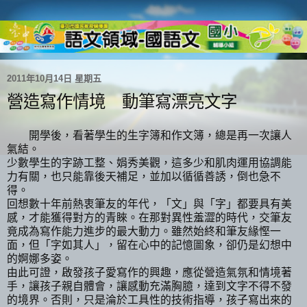
2011年10月14日 星期五
營造寫作情境 動筆寫漂亮文字
開學後，看著學生的生字簿和作文簿，總是再一次讓人
氣結。
少數學生的字跡工整、娟秀美觀，這多少和肌肉運用協調能
力有關，也只能靠後天補足，並加以循循善誘，倒也急不
得。
回想數十年前熱衷筆友的年代，「文」與「字」都要具有美
感，才能獲得對方的青睞。在那對異性羞澀的時代，交筆友
竟成為寫作能力進步的最大動力。雖然始終和筆友緣慳一
面，但「字如其人」，留在心中的記憶圖象，卻仍是幻想中
的婀娜多姿。
由此可證，啟發孩子愛寫作的興趣，應從營造氣氛和情境著
手，讓孩子親自體會，讓感動充滿胸臆，達到文字不得不發
的境界。否則，只是淪於工具性的技術指導，孩子寫出來的