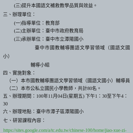
(
三
)
提升本國語文補救教學品質與效益。
三、辦理單位：
(
一
)
指導單位：教育部
(
二
)
主辦單位：臺中市政府教育局
(
三
)
承辦單位：臺中市立潭陽國小
臺中市國教輔導團語文學習領域（國語文國
小）
輔導小組
四、實施對象：
（一）本市國教輔導團語文學習領域（國語文國小）輔導員
（二）本市公私立國民小學教師，共計
80
名。
五、辦理期間：
100
年
11
月
04
日
(
星期五
)
下午
1
：
30
至下午
4
：
30
六、辦理地點：臺中市潭子區潭陽國小
七、研習課程內容：
https://sites.google.com/a/tc.edu.tw/chinese-100/home/jiao-xue-zi-