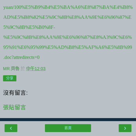
yuan/100%E5%B9%B4%E5%BA%A6%E8%87%BA%E4%B8%
AD%E5%B8%82%E5%9C%8B%E8%AA%9E%E6%96%87%E
5%9C%8B%E5%B0%8F-
%E5%9C%8B%E8%AA%9E%E6%96%87%E8%A3%9C%E6%
95%91%E6%95%99%E5%AD%B8%E5%AF%A6%E5%8B%99
.doc?attredirects=0
MR.齊魯
於
中午12:03
分享
沒有留言:
張貼留言
‹
›
首頁