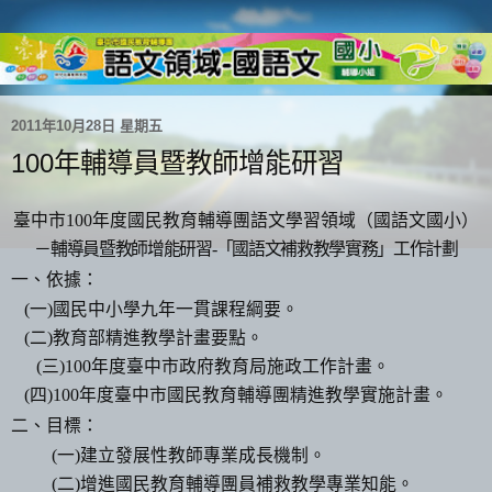
2011年10月28日 星期五
100年輔導員暨教師增能研習
臺中市
100
年度國民教育輔導團語文學習領域（國語文國小）
－輔導員暨教師增能研習
-
「國語文補救教學實務」工作計劃
一、依據：
(
一
)
國民中小學九年一貫課程綱要。
(
二
)
教育部精進教學計畫要點。
(
三
)100
年度臺中市政府教育局施政工作計畫。
(
四
)100
年度臺中市國民教育輔導團精進教學實施計畫。
二、目標：
(
一
)
建立發展性教師專業成長機制。
(
二
)
增進國民教育輔導團員補救教學專業知能。