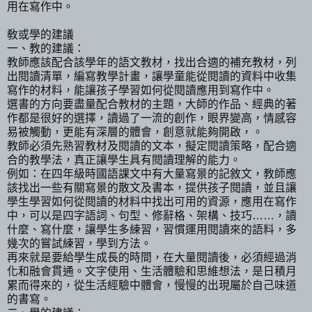
用在寫作中。
敎或學的建議
一、教的建議：
教師應該配合該學年的語文教材，找出合適的補充教材，列
出閱讀清單，編寫教學計畫，讓學童能從閱讀的資料中收集
寫作的材料，能讓孩子學習如何從閱讀應用到寫作中。
選書的方向要盡量配合教材的主題，大師的作品、經典的著
作都是很好的選擇，讀過了一流的創作，眼界變高，情感容
易被觸動，更能有深層的體會，創意就能夠開啟，。
教師必須先熟習教材及閱讀的文本，擬定閱讀策略，配合適
合的教學法，真正讓學生具有閱讀理解的能力。
例如：在四年級時國語課文中有大量寫景的記敘文，教師應
該找出一些有關寫景的散文及書本，提供孩子閱讀，並且讓
學生學習如何從閱讀的材料中找出可用的資源，應用在寫作
中，可以是四字語詞、句型、修辭格、架構、技巧……，讀
什麼、寫什麼，讓學生多練習，習慣運用閱讀來的語料，多
幾次的嘗試練習，學到方法。
再來就是要給學生成長的時間，在大量閱讀後，必須經過消
化和融會貫通。文字使用、生活體驗和思維想法，是日積月
累而得來的，從生活經驗中體會，慢慢的出現屬於自己味道
的書寫。