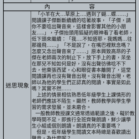
內
容
「小羊在大
…
草原上
….
遇到了蝴
…
蝶
……
」
閱讀課子傑斷斷續續的唸著故事，「子傑，請
你不要唸出聲音來，這樣會影響其他的小朋
友
…..
」，子傑抬頭用狐疑的眼神看了看老師，
低下頭來繼續：「我
….
不知道耶，我媽媽
…
往
那邊飛
……
」「不是說了，在嘴巴裡默念嗎？
怎麼又念出聲音來了
……
」原本興致高昂的子
傑在老師兩次的制止下，放下手上的書，呆坐
在那兒不知如何是好，沒有出聲彷彿唸不下
去，他東張西望，心和眼從書本離開了，這堂
閱讀課再也沒有聲音出現。沒有聲音出現，老
師以為他的學生們正認真的閱讀，事實是如此
迷思現象
嗎？其實不然
……
上述的情景相信熟悉低年級學生上課情形的
老師們應該不陌生。顯然，教師教學與學生學
習的需求發展，並未磨合。
一般教師教授課文通常透過範讀之後，礙於教
學時間不足，即進行全班齊聲朗讀，鮮少讓學
生小組或個別朗讀。朗讀真的不重要嗎？
但是，低年級學生閱讀文本時總是喜歡讀出
聲音，為什麼呢？