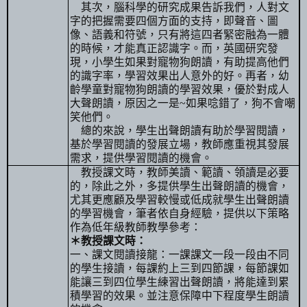
其次，腦科學的研究成果告訴我們，人對文
字的把握需要四個方面的支持，即聲音、圖
像、語義和符號，只有將這四者緊密融為一體
的時候，才能真正認識字。而，英國研究發
現，小學生如果對寵物狗朗讀，有助提高他們
的識字率，學習效果出人意外的好。再者，幼
齡學童對寵物狗朗讀的學習效果，優於對成人
大聲朗讀，原因之一是
~
如果唸錯了，狗不會嘲
笑他們。
總的來說，學生出聲朗讀有助於學習閱讀，
基於學習閱讀的發展立場，教師應重視其發展
需求，提供學習閱讀的機會。
教授課文時，教師美讀、範讀、領讀是必要
的，除此之外，多提供學生出聲朗讀的機會，
尤其更應顧及學習較慢或低成就學生出聲朗讀
的學習機會，筆者依自身經驗，提供以下策略
作為低年級教師教學參考：
＊教授課文時：
一、課文閱讀接龍：一課課文一段一段由不同
的學生接讀，每課約上三到四節課，每節課如
能讓三到四位學生練習出聲朗讀，將能達到累
積學習的效果。並注意保障中下程度學生朗讀