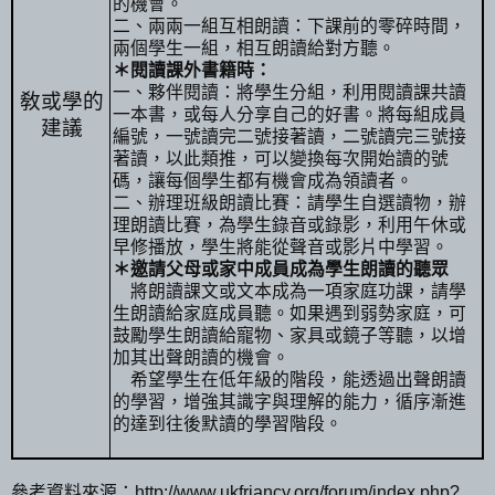
的機會。
二、兩兩一組互相朗讀：下課前的零碎時間，
兩個學生一組，相互朗讀給對方聽。
＊閱讀課外書籍時：
一、夥伴閱讀：將學生分組，利用閱讀課共讀
敎或學的
一本書，或每人分享自己的好書。將每組成員
建議
編號，一號讀完二號接著讀，二號讀完三號接
著讀，以此類推，可以變換每次開始讀的號
碼，讓每個學生都有機會成為領讀者。
二、辦理班級朗讀比賽：請學生自選讀物，辦
理朗讀比賽，為學生錄音或錄影，利用午休或
早修播放，學生將能從聲音或影片中學習。
＊邀請父母或家中成員成為學生朗讀的聽眾
將朗讀課文或文本成為一項家庭功課，請學
生朗讀給家庭成員聽。如果遇到弱勢家庭，可
鼓勵學生朗讀給寵物、家具或鏡子等聽，以增
加其出聲朗讀的機會。
希望學生在低年級的階段，能透過出聲朗讀
的學習，增強其識字與理解的能力，循序漸進
的達到往後默讀的學習階段。
參考資料來源：
http://www.ukfriancy.org/forum/index.php?