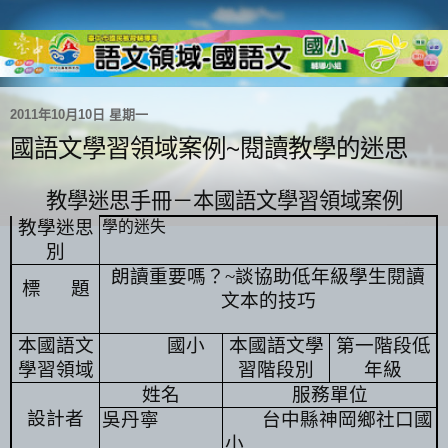
2011年10月10日 星期一
國語文學習領域案例~閱讀教學的迷思
教學迷思手冊－本國語文學習領域案例
教學迷思
學的迷失
別
朗讀重要嗎？
~
談協助低年級學生閱讀
標
題
文本的技巧
本國語文
國小
本國語文學
第一階段低
學習領域
習階段別
年級
姓名
服務單位
設計者
吳丹寧
台中縣神岡鄉社口國
小