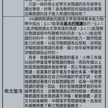
只是一味的禁止初學文本閱讀的低年級學生
讀出聲音，好嗎？身為教師如何協助這些需要
出聲朗讀的孩子進入默讀的階段呢？
100
課綱微調後的國語文學習領域基本能力指
標中指出：
5
-1-7
能掌握
基本的閱讀
技巧。
5
-1-7
-
1
能流暢朗讀出文章表達的情感。
5
-1-7
-2
能理解
在閱讀過程中所觀察到的訊息。
5
-1-7
-3
能從閱
讀的材料中，培養分析歸納的能力。顯然閱讀
能力的涵養，以能流暢朗讀為出發點，說明能
流暢朗讀是閱讀的基礎，國小低年級學童學習
流暢朗讀是必然的。
再者，
依據柯華葳教授的看法：小學三年級
以前的學童是學習閱讀的階段，而四年級以上
則是透過閱讀來幫助學習。而三年級以前學習
閱讀，是奠基於識字量及字彙的多寡，學童透
過出聲朗讀肯定自己所辨識的字或字詞，也透
過朗讀試著進行自我閱讀監控，這是一段學習
閱讀的歷程。因此，對於發展閱讀學習的低年
概念釐清
級學童而言，出聲閱讀是必然的經過。透過出
聲朗讀逐漸改善朗讀不流暢，斷斷續續，甚至
文句前後顛倒、中間落字等閱讀現象。此為低
年級教師應了解之閱讀發展概念。