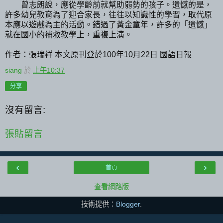
曾志朗說，應從學齡前就幫助弱勢的孩子。遺憾的是，
許多幼兒教育為了迎合家長，往往以知識性的學習，取代原
本應以遊戲為主的活動。錯過了黃金童年，許多的「遺憾」
就在國小的補救教學上，重複上演。
作者：張瑞祥 本文原刊登於100年10月22日 國語日報
siang
於
上午10:37
分享
沒有留言:
張貼留言
‹
›
首頁
查看網路版
技術提供：
Blogger
.