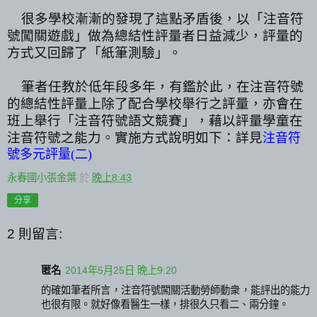
很多學校漸漸的發現了這點矛盾後，以「注音符
號闖關遊戲」做為總結性評量者日益減少，評量的
方式又回歸了「紙筆測驗」。
筆者任教於低年段多年，有鑑於此，在注音符號
的總結性評量上除了配合學校舉行之評量，亦會在
班上舉行「注音符號語文競賽」，藉以評量學童在
注音符號之能力。
實施方式說明如下：
詳見
注音符
號多元評量
(
二
)
永春國小張金葉
於
晚上8:43
分享
2 則留言:
匿名
2014年5月25日 晚上9:20
的確如筆者所言，注音符號闖關活動勞師動衆，能評出的能力
也很有限。就好像看醫生一樣，排很久只看二、兩分鐘。