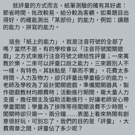
就評量的方式而言，紙筆測驗的確有其好處：
節省時間、批改較易、給分較為客觀。如果題目出
得好，的確能測出「某部份」的能力，例如：讀題
的能力、拼寫的能力。
這些「紙上的能力」，就是注音符號的全部了
嗎？當然不是。有的學校會以「注音符號闖關遊
戲」之方式來進行注音符號之總結性評量；一來寓
教於樂，二來可以評量口說之能力，三來跟別人不
一樣，有特色。其缺點是「華而不實」，花費太多
時間、人力及物力，卻只評量出學童極少的能力。
老師及學校為了設計闖關遊戲，準備闖關器具，製
作遊戲教材均頗費時；活動進行期間，需大量人力
支援，擔任關主及協助活動進行，好讓老師安心帶
學童闖關；學童為了排隊等待闖關浪費不少時間，
闖關時卻只需一、兩分鐘
……
表面上看來熱閙有創
意很好玩，可別忘了，我們的目的是「評量」，大
費周章之間，評量佔了多少呢？