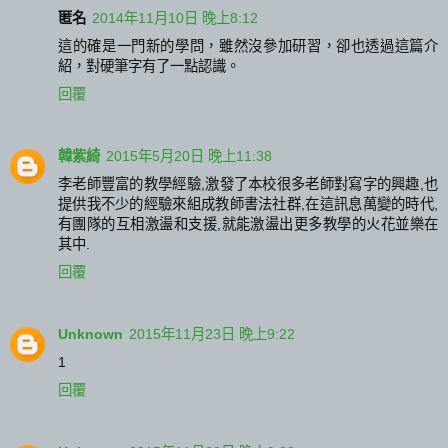
匿名
2014年11月10日 晚上8:12
這的確是一門新的學問，雖然沒參加研習，卻也透過這篇介
紹，對硬筆字有了一點認識。
回覆
韓紫綺
2015年5月20日 晚上11:38
李老師豐富的教學經驗,激發了本校很多老師對寫字的興趣,也
提供我不少的經驗來組成教師書法社群,在這訊息萬變的時代,
有團隊的互相激盪和支援,就能激盪出更多教學的火花並樂在
其中.
回覆
Unknown
2015年11月23日 晚上9:22
1
回覆