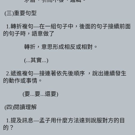
(
三
)
重要句型
1.
轉折複句
—
在一組句子中，後面的句子接續前面
的句子時，語意做了
轉折，意思形成相反或相對。
(...
其實
...)
2.
遞進複句
—
接連著依先後順序 ，說出連續發生
的動作或事情。
(
要
...
要
...
還要
)
(
四
)
閱讀理解
1.
提及訊息
—
孟子用什麼方法達到說服對方的目
的？