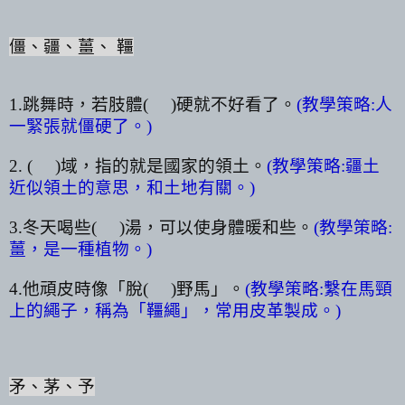
僵、疆、薑、 韁
1.
跳舞時，若肢體
(
)
硬就不好看了。
(
教學策略
:
人
一緊張就僵硬了。
)
2. (
)
域，指的就是國家的領土。
(
教學策略
:
疆土
近似領土的意思，和土地有關。
)
3.
冬天喝些
(
)
湯，可以使身體暖和些。
(
教學策略
:
薑，是一種植物。
)
4.
他頑皮時像「脫
(
)
野馬」。
(
教學策略
:
繫在馬頸
上的繩子，稱為「韁繩」，常用皮革製成。
)
矛、茅、予