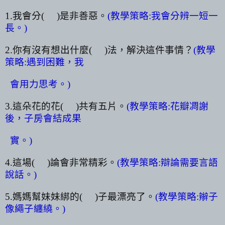
1.
我會分
(
)
是非善惡。
(
教學策略
:
我會分辨一短一
長。
)
2.
你有沒有想出什麼
(
)
法，解決這件事情？
(
教學
策略
:
遇到困難，我
會用力思考。
)
3.
這朵花的花
(
)
共有五片。
(
教學策略
:
花瓣凋謝
後，子房會結成果
實。
)
4.
這場
(
)
論會非常精彩。
(
教學策略
:
辯論需要言語
說話。
)
5.
媽媽幫妹妹綁的
(
)
子最漂亮了。
(
教學策略
:
辮子
像繩子纏繞。
)