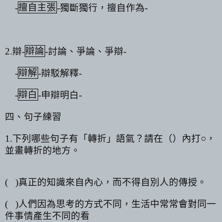
-
擅自主張
-
獨斷獨行，擅自作為
-
2.
辯
-
辯論
-
討論、爭論、爭辯
-
-
辯解
-
辯駁解釋
-
-
辯白
-
申辯明白
-
四、句子練習
1.
下列哪些句子有「轉折」語氣？請在（）內打○，
並畫轉折的地方。
(
)
真正的知識來自內心，而不得自別人的傳授。
(
)
人們因為思考的方式不同，生活中常常會對同一
件事情產生不同的看