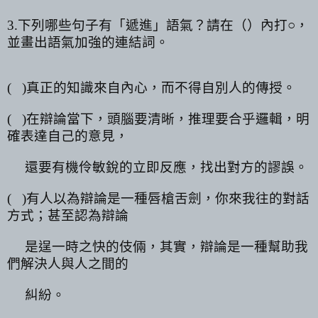
3.
下列哪些句子有「遞進」語氣？請在（）內打○，
並畫出語氣加強的連結詞。
(
)
真正的知識來自內心，而不得自別人的傳授。
(
)
在辯論當下，頭腦要清晰，推理要合乎邏輯，明
確表達自己的意見，
還要有機伶敏銳的立即反應，找出對方的謬誤。
(
)
有人以為辯論是一種唇槍舌劍，你來我往的對話
方式；甚至認為辯論
是逞一時之快的伎倆，其實，辯論是一種幫助我
們解決人與人之間的
糾紛。