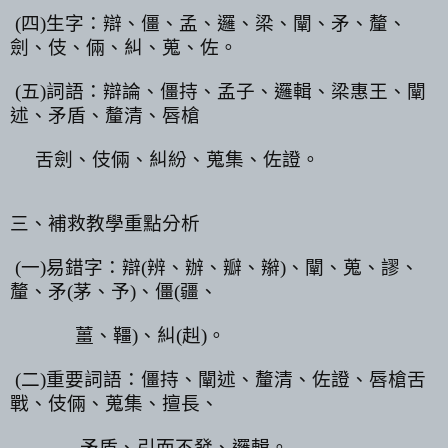
(
四
)
生字：辯、僵、孟、邏、梁、闡、矛、釐、
劍、伎、倆、糾、蒐、佐。
(
五
)
詞語：辯論、僵持、孟子、邏輯、梁惠王、闡
述、矛盾、釐清、唇槍
舌劍、伎倆、糾紛、蒐集、佐證。
三、補救教學重點分析
(
一
)
易錯字：辯
(
辨、辦、瓣、辮
)
、闡、蒐、謬、
釐、矛
(
茅、予
)
、僵
(
疆、
薑、韁
)
、糾
(
赳
)
。
(
二
)
重要詞語：僵持、闡述、釐清、佐證、唇槍舌
戰、伎倆、蒐集、擅長、
矛盾、引而不發、邏輯。