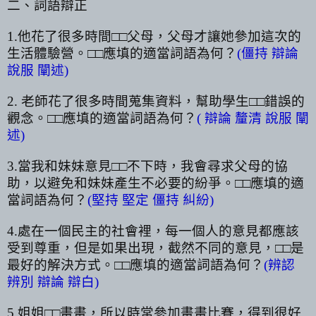
二、詞語辯正
1.
他花了很多時間□□父母，父母才讓她參加這次的
生活體驗營。□□應填的適當詞語為何？
(
僵持 辯論
說服 闡述
)
2.
老師花了很多時間蒐集資料，幫助學生□□錯誤的
觀念。□□應填的適當詞語為何？
(
辯論 釐清 說服 闡
述
)
3.
當我和妹妹意見□□不下時，我會尋求父母的協
助，以避免和妹妹產生不必要的紛爭。□□應填的適
當詞語為何？
(
堅持 堅定 僵持 糾紛
)
4.
處在一個民主的社會裡，每一個人的意見都應該
受到尊重，但是如果出現，截然不同的意見，□□是
最好的解決方式。□□應填的適當詞語為何？
(
辨認
辨別 辯論 辯白
)
5.
姐姐□□畫畫，所以時常參加畫畫比賽，得到很好