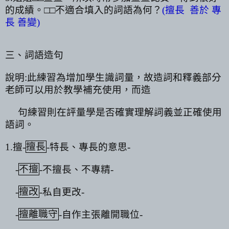
的成績。□□不適合填入的詞語為何？
(
擅長
善於 專
長 善變
)
三、詞語造句
說明
:
此練習為增加學生識詞量，故造詞和釋義部分
老師可以用於教學補充使用，而造
句練習則在評量學是否確實理解詞義並正確使用
語詞。
1.
擅
-
擅長
-
特長、專長的意思
-
-
不擅
-
不擅長、不專精
-
-
擅改
-
私自更改
-
-
擅離職守
-
自作主張離開職位
-