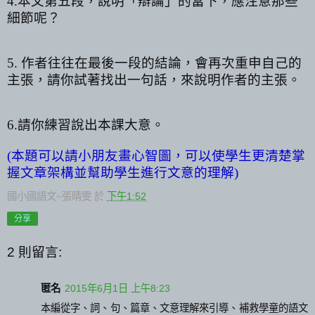
4.
本文第五段，說明「辯論」的當下，應注意那些
細節呢？
5.
作者往往在
最後一段的結論，
會再次重申自己的
主張，請你試著找出一句話，來說明作者的主張。
6.
請你練習說出本課大意。
(
本題可以請小朋友畫心智圖，可以使學生更清楚掌
握文章架構並幫助學生進行文意的理解
)
國小國語文~張晴雯
於
下午1:52
分享
2 則留言:
匿名
2015年6月1日 上午8:23
本編從字、詞、句、篇章、文意理解來引導、補救學童的語文