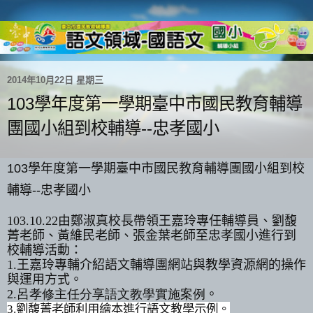
2014年10月22日 星期三
103學年度第一學期臺中市國民教育輔導
團國小組到校輔導--忠孝國小
103學年度第一學期臺中市國民教育輔導團國小組到校
輔導--忠孝國小
103.10.22由鄭淑真
校長帶領
王嘉玲專任輔導員
、劉馥
菁老師
、黃維民
老師、張金葉
老師至忠孝國小進行
到
校輔導活動：
1.
王嘉玲專輔
介紹語文輔導團網站與教學資源網的操作
與運用方式。
2.呂孝修主任分享語文教學實施案例
。
3.
劉馥菁老師利用繪本進行語文教學示例
。