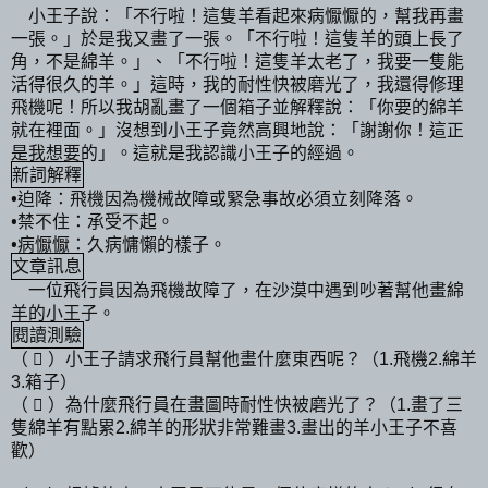
小王子說：「不行啦！這隻羊看起來病懨懨的，幫我再畫
一張。」於是我又畫了一張。「不行啦！這隻羊的頭上長了
角，不是綿羊。」、「不行啦！這隻羊太老了，我要一隻能
活得很久的羊。」這時，我的耐性快被磨光了，我還得修理
飛機呢！所以我胡亂畫了一個箱子並解釋說：「你要的綿羊
就在裡面。」沒想到小王子竟然高興地說：「謝謝你！這正
是我想要的」。這就是我認識小王子的經過。
新詞解釋
•迫降：飛機因為機械故障或緊急事故必須立刻降落。
•禁不住：承受不起。
•病懨懨：久病慵懶的樣子。
文章訊息
一位飛行員因為飛機故障了，在沙漠中遇到吵著幫他畫綿
羊的小王子。
閱讀測驗
（

）
小王子請求飛行員幫他畫什麼東西呢？（
飛機
綿羊
1.
2.
箱子）
3.
（

）
為什麼飛行員在畫圖時耐性快被磨光了？（
畫了三
1.
隻綿羊有點累
綿羊的形狀非常難畫
畫出的羊小王子不喜
2.
3.
歡）