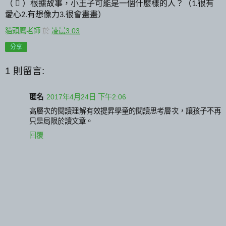
（

）
根據故事，小王子可能是一個什麼樣的人？（
很有
1.
愛心
有想像力
很會畫畫）
2.
3.
貓頭鷹老師
於
凌晨3:03
分享
1 則留言:
匿名
2017年4月24日 下午2:06
高層次的閱讀理解有效提昇學童的閱讀思考層次，讓孩子不再
只是局限於讀文章。
回覆