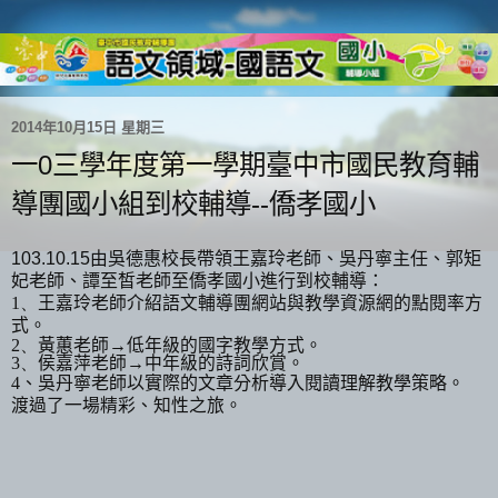
2014年10月15日 星期三
一0三學年度第一學期臺中市國民教育輔
導團國小組到校輔導--僑孝國小
103.10.15由
吳德惠校長帶領
王嘉玲
老師、
吳丹寧主任、
郭矩
妃
老師、
譚至皙
老師至僑孝國小進行
到校輔導：
1、
王嘉玲
老師介紹語文輔導團網站與教學資源網的點閱率方
式。
2、
黃蕙
老師→低年級的國字教學方式。
3、
侯嘉萍
老師→中年級的詩詞欣賞。
4、吳丹寧老師以實際的文章分析導入閱讀理解教學策略。
渡過了一場精彩、知性之旅。