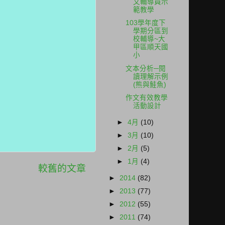
文輔導員示
範教學
103學年度下
學期分區到
校輔導~大
甲區順天國
小
文本分析─閱
讀理解示例
(熊與鮭魚)
作文有效教學
活動設計
►
4月
(10)
►
3月
(10)
►
2月
(5)
►
1月
(4)
較舊的文章
►
2014
(82)
►
2013
(77)
►
2012
(55)
►
2011
(74)