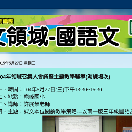
015年5月27日 星期三
104年領域召集人會議暨主題教學輔導(海線場次)
一、時間：
104
年
5
月
27
日
(
三
)
下午
13:30~16:30
二、地點：鹿峰國小
三、講師：許展榮老師
四、主題：課文本位閱讀教學策略
---
以南一版三年級國語