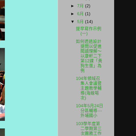
►
7月
(2)
►
6月
(1)
▼
5月
(14)
提早寫作示例
(一)
如何透過設計
提問以促進
閱讀理解～
以康軒二下
第12課「黃
狗生蛋」為
例
104年領域召
集人會議暨
主題教學輔
導(海線場
次)
104年5月24日
分區輔導---
外埔國小
103學年度第
二學期第三
次團務工作