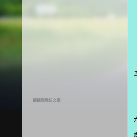
翩翩飛舞語文蝶