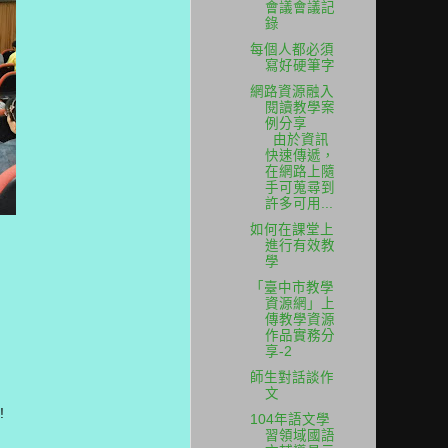
會議會議記
錄
每個人都必須
寫好硬筆字
網路資源融入
閱讀教學案
例分享
由於資訊
快速傳遞，
在網路上隨
手可蒐尋到
許多可用...
如何在課堂上
進行有效教
學
「臺中市教學
資源網」上
傳教學資源
作品實務分
享-2
師生對話談作
文
!
104年語文學
習領域國語