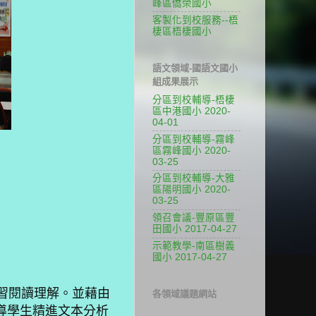
峰區僑榮國小
客製化到校服務--梧
棲區梧棲國小
語文領域-國語文國小
組成果展示
分區到校輔導-梧棲
區中港國小 2020-
04-01
分區到校輔導-霧峰
區霧峰國小 2020-
03-25
分區到校輔導-大雅
區陽明國小 2020-
03-25
領召會議-豐原區豐
田國小 2017-04-27
示範教學-南區樹義
國小 2017-04-27
習閱讀理解。並藉由
各領域議題網站
導學生精進文本分析