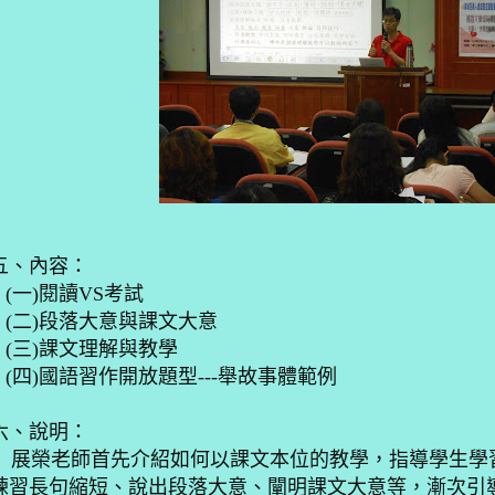
五、內容：
(
一
)
閱讀
VS
考試
(
二
)
段落大意與課文大意
(
三
)
課文理解與教學
(
四
)
國語習作開放題型
---
舉故事體範例
六、說明：
展榮老師首先介紹如何以課文本位的教學，指導學生學
練習長句縮短、說出段落大意、闡明課文大意等，漸次引