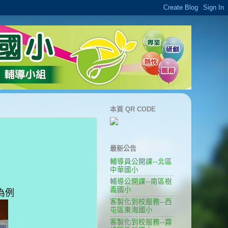
本頁 QR CODE
最新公告
輔導員公開課--北區
中華國小
輔導公開課--南區樹
義國小
為例
客製化到校服務--西
屯區東海國小
客製化到校服務--霧