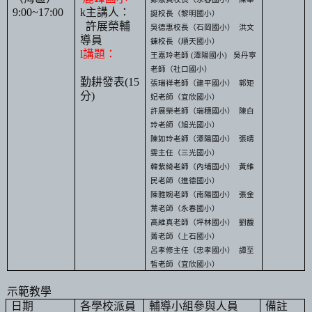
9:00~17:00
k
主講人：
誕校長（黎明國小）
許展榮輔
吳德惠校長（石岡國小）
洪文
導員
鍊校長（順天國小）
l
講題：
王嘉玲
老師
(
潭陽國小
)
吳
丹寧
老師（社口國小）
勤耕發表
(15
張瑞祥
老師（建平國小）
郭矩
分
)
妃
老師（宜欣國小）
許展榮
老師（瑞穗國小）
陳白
玲
老師（旭光國小）
陳如玲
老師（潭陽國小）
張晴
雯主任（三光國小）
韓紫綺
老師（內埔國小）
黃維
民
老師（進德國小）
陳雅婉
老師
（南陽國小）
張金
葉
老師（永春國小）
高維真
老師（坪林國小）
劉馥
菁
老師（上石國小）
呂孝修主任（忠孝國小）
譚至
皙
老師（宜欣國小）
示範教學
日期
各學校派員
輔導小組參與人員
備註