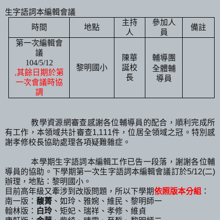
生字語詞本編輯會議
主持
參加人
時間
地點
備註
人
員
第一次編輯會
議
陳華
輔導團
104/5/12
黎明國小
誕校
全體輔
‚
其餘日期於第
長
導員
一次會議時協
調
、
教學資源網審查感謝各位輔導員的配合，順利完成所
有工作，本領域共計審查
1,111
件，位居全領域之冠。特別感
謝孝修校長協助處理各項疑難雜症。
、
本學期生字語詞本編輯工作已告一段落，謝謝各位輔
導員的協助。下學期第一次生字語詞本編輯會議訂於
5/12(
二
)
辦理，地點：黎明國小。
目前高年級又牽涉到改版問題，所以下學期
依照版本分組
：
南一版：
馥菁
、如玲
、
雅婉、維民、黎明師一
翰林版：
白玲
、矩妃、瑞祥、孝修、維貞