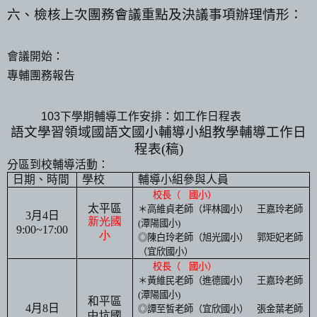
六、檢核上次團務會議重點及決議事項辦理情形：
會議開始：
專輔團務報告
、
103
下學期輔導工作安排：如工作日程表
語文學習領域國語文國小輔導小組教學輔導工作日
程表
(
稿
)
分區到校輔導活動：
日期、時間
學校
輔導小組參與人員
校長（
國小）
太平區
＊
高維貞
老師（坪林國小）
王嘉玲
老師
3
月
4
日
新光
國
(
潭陽國小
)
9:00~17:00
小
◎
陳白玲
老師（旭光國小）
郭矩妃
老師
（宜欣國小）
校長（
國小）
＊
黃維民
老師（進德國小）
王嘉玲
老師
(
潭陽國小
)
和平區
4
月
8
日
◎
譚至皙
老師（宜欣國小）
張金葉
老師
中坑
國