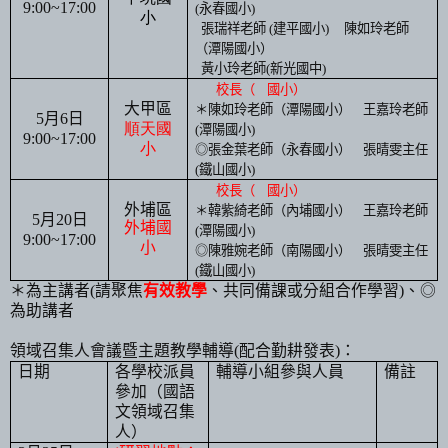
9:00~17:00
(
永春國小
)
小
張瑞祥老師
(
建平國小
)
陳如玲老師
（潭陽國小）
黃小玲老師
(
新光國中
)
校長（
國小）
大甲區
＊
陳如玲
老師（潭陽國小）
王嘉玲
老師
5
月
6
日
順天
國
(
潭陽國小
)
9:00~17:00
小
◎
張金葉
老師（永春國小）
張晴雯主任
(
鐵山國小
)
校長（
國小）
外埔區
＊
韓紫綺
老師（內埔國小）
王嘉玲
老師
5
月
20
日
外埔國
(
潭陽國小
)
9:00~17:00
小
◎
陳雅婉
老師（南陽國小）
張晴雯主任
(
鐵山國小
)
＊為主講者
(
請聚焦
有效教學
、共同備課或分組合作學習
)
、◎
為助講者
領域召集人會議暨主題教學輔導
(
配合勤耕發表
)
：
日期
各學校派員
輔導小組參與人員
備註
參加（國語
文領域召集
人）