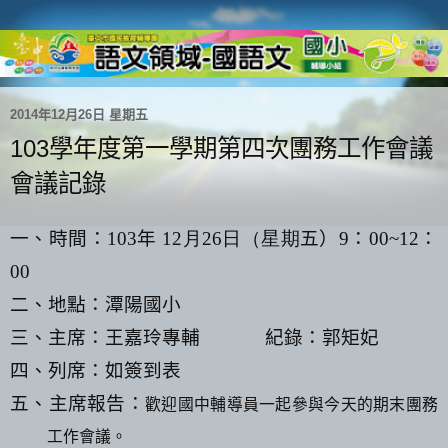
2014年12月26日 星期五
103學年度第一學期第四次團務工作會議
會議記錄
一、時間：
103
年
12
月26
日
（星期
五）
9
：
00~12
：
00
二、地點：潭陽國小
三、主席：王嘉玲專輔
紀錄：郭矩妃
四、列席：如簽到表
五、主席報告：
歡迎國中輔導員一起參與今天的期末團務
工作會議。