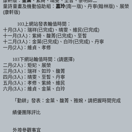
康軒版：
金葉
、紫綺、晴雯、至皙、黎明師二
童詩童畫及機動協助組：
嘉玲
(
南一版
)
、丹寧
(
翰林版
)
、展榮
(
康軒版
)
、
103
上網站發表輪值時間：
十月
(3
人
)
：瑞祥
(
已完成
)
、晴雯、維民
(
已完成
)
十一月
(3
人
)
：紫綺、馥菁
(
已完成
)
、至皙
十二月
(3
人
)
：金葉
(
已完成
)
、白玲
(
已完成
)
、丹寧
一月
(2
人
)
：維貞、孝修
、
103
下網站輪值時間：
(
請選擇
)
二月
(
2
人
)
：矩妃、展榮
三月
(
3
人
)
：瑞祥、如玲、馥菁
四月
(
3
人
)
：晴雯、至皙、丹寧
五月
(
3
人
)
：孝修、紫綺、維民
六月
(
3
人
)
：維貞、金葉、白玲
、
「勤耕」發表：金葉、馥菁、雅婉，請把握時間完成
、
績優團隊評比
、
外埠參觀事宜