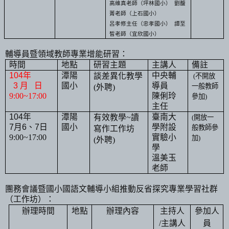
高維真
老師（坪林國小）
劉馥
菁
老師（上石國小）
呂孝修主任（忠孝國小）
譚至
皙
老師（宜欣國小）
輔導員暨領域教師專業增能研習：
時間
地點
研習主題
主講人
備註
104
年
潭陽
中央輔
談差異化教學
(
不開放
3
月
日
國小
導員
一般教師
(
外聘
)
9:00~17:00
陳俐玲
參加
)
主任
104
年
潭陽
臺南大
有效教學
~
讀
(
開放一
7
月
6
、
7
日
國小
學附設
般教師參
寫作工作坊
9:00~17:00
實驗小
加
)
(
外聘
)
學
溫美玉
老師
團務會議暨國小國語文輔導小組推動反省探究專業學習社群
（工作坊）：
辦理時間
地點
辦理內容
主持人
參加人
/
主講人
員