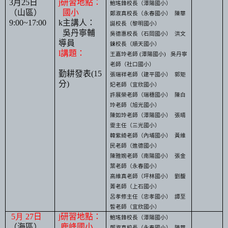
3
月
25
日
j
研習地點：
鮑瑤鋒校長（潭陽國小）
（山區）
國小
鄭淑真校長（永春國小）
陳華
9:00~17:00
k
主講人：
誕校長（黎明國小）
吳丹寧輔
吳德惠校長（石岡國小）
洪文
導員
鍊校長（順天國小）
l
講題：
王嘉玲
老師
(
潭陽國小
)
吳
丹寧
老師（社口國小）
勤耕發表
(15
張瑞祥
老師（建平國小）
郭矩
分
)
妃
老師（宜欣國小）
許展榮
老師（瑞穗國小）
陳白
玲
老師（旭光國小）
陳如玲
老師（潭陽國小）
張晴
雯主任（三光國小）
韓紫綺
老師（內埔國小）
黃維
民
老師（進德國小）
陳雅婉
老師
（南陽國小）
張金
葉
老師（永春國小）
高維真
老師（坪林國小）
劉馥
菁
老師（上石國小）
呂孝修主任（忠孝國小）
譚至
皙
老師（宜欣國小）
5
月 27
日
j
研習地點：
鮑瑤鋒校長（潭陽國小）
（海區）
鹿峰國小
鄭淑真校長（永春國小）
陳華