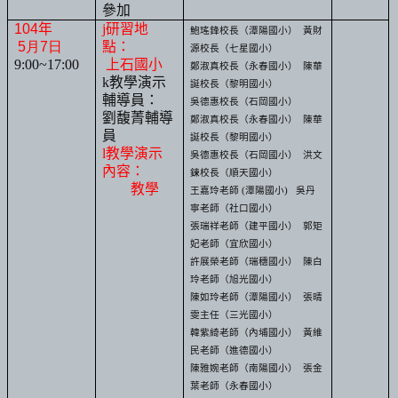
參加
104
年
j
研習地
鮑瑤鋒校長（潭陽國小）
黃財
5
月
7
日
點：
源校長（七星國小）
9:00~17:00
上石國小
鄭淑真校長（永春國小）
陳華
k
教學演示
誕校長（黎明國小）
輔導員：
吳德惠校長（石岡國小）
劉馥菁輔導
鄭淑真校長（永春國小）
陳華
員
誕校長（黎明國小）
l
教學演示
吳德惠校長（石岡國小）
洪文
內容：
鍊校長（順天國小）
教學
王嘉玲
老師
(
潭陽國小
)
吳
丹
寧
老師（社口國小）
張瑞祥
老師（建平國小）
郭矩
妃
老師（宜欣國小）
許展榮
老師（瑞穗國小）
陳白
玲
老師（旭光國小）
陳如玲
老師（潭陽國小）
張晴
雯主任（三光國小）
韓紫綺
老師（內埔國小）
黃維
民
老師（進德國小）
陳雅婉
老師
（南陽國小）
張金
葉
老師（永春國小）