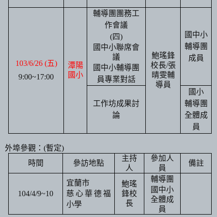
輔導團團務工
作會議
國中小
(
四
)
輔導團
國中小聯席會
鮑瑤鋒
議
成員
103/6/26
(
五
)
潭陽
校長
/
張
國中小輔導團
國小
晴雯輔
9:00~17:00
員專業對話
導員
國小
工作坊成果討
輔導團
論
全體成
員
外埠參觀：
(
暫定
)
主持
參加人
時間
參訪地點
備註
人
員
輔導團
宜蘭市
鮑瑤
國中小
104/4/9
~10
慈心華德福
鋒校
全體成
長
小學
員