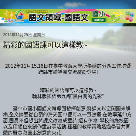
2012年11月25日 星期日
精彩的國語課可以這樣教~
2012年11月15.16日在臺中教育大學所舉辦的分區工作坊暨
跨縣市輔導團交流繽紛登場!
精彩的國語課可以這樣教~
翰林版國語第九課"黑白間的光彩"
臺中市國小國語文輔導團發揮創意,將課文以空間圖來解
構,全文摘要從自製的海天圖中便可以一覽無遺!在教學延伸方
面,團員不但想出將課文改寫成童詩,還有仿寫"學校的綠校園",
以及用顏色來創作童詩等活動,種種的教學策略透過學習共同
體的概念激盪出創意的火花!