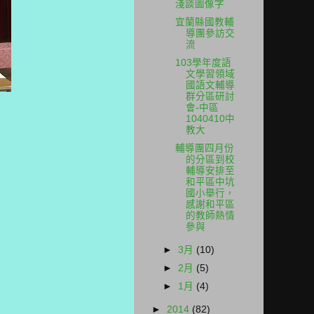
淺談圖像字
宜蘭縣國教輔
導團參訪交
流
103學年度語
文學習領域
國語文輔導
群分區研討
會-中區
1040410中
教大
輔導團四月份
的分區到校
輔導安排至
和平區中坑
國小舉行，
感謝和平區
的教師熱情
參與
►
3月
(10)
►
2月
(5)
►
1月
(4)
►
2014
(82)