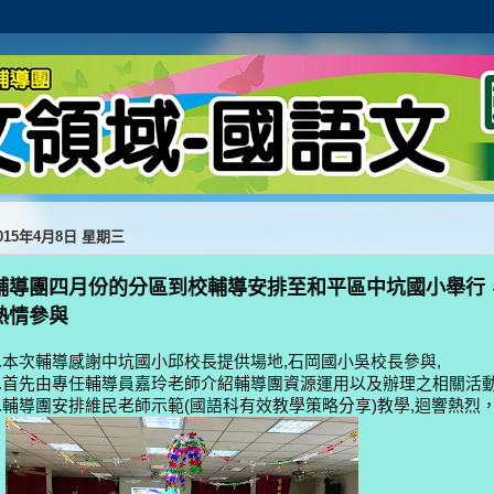
015年4月8日 星期三
輔導團四月份的分區到校輔導安排至和平區中坑國小舉行
熱情參與
1.本次輔導感謝中坑國小邱校長提供場地,
石岡國小吳校長參與,
2.首先由專任輔導員嘉玲老師介紹輔導團資源運用以及辦理之相關活
3.輔導團安排維民老師示範(國語科有效教學策略分享)教
學,迴響熱烈