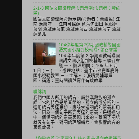
2-1-3 國語文閱讀理解命題示例(命題者：黃維
民)
國語文閱讀理解命題示例(命題者：黃維民) 江
南 漢樂府 江南可採蓮 蓮葉何田田 魚戲蓮
葉間 魚戲蓮葉東 魚戲蓮葉西 魚戲蓮葉南 魚戲
蓮葉北
104學年度第2學期國教輔導團國
語文國小組到校輔導~領召會議
104 學年度第 2 學期國教輔導團
國語文國小組到校輔導 ~ 領召會
議 一、辦理期間： 105 年 6 月
1 日 ( 三 ) 二、辦理地點：臺中市沙鹿區鹿峰
國小視聽教室 三、主講人：張晴雯輔導員
四、講題：童詩閱讀與寫作有效教學
聯綿詞
我們中國人所用的語言，屬於漢藏族的孤立
語。它的特色是單音節的、孤立的或分析的。
運用語言表達思想，應該掌握詞語的意義和用
法，因為一個句子所要表達的意義，是通過句
中一個個詞語的意義表現出來的。離開了詞語
就沒有句子，對詞語理解錯誤，會影響語言的
表達效果。
【戀戀樹義 璀璨童年】核心素養導向教學評量