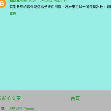
貓頭鷹老師
2015年5月20日 晚上8:14
感謝參與的夥伴能夠給予正面回饋，盼未來可以一同深耕語教，翻
回覆
較新的文章
首頁
訂閱：
張貼留言 (Atom)