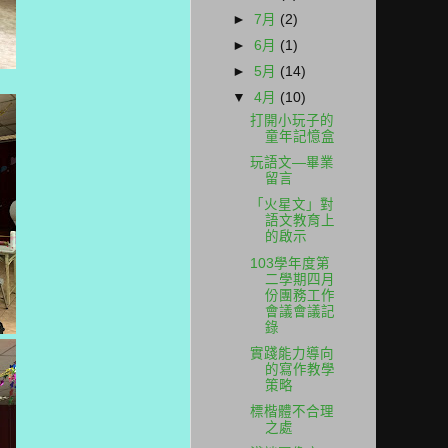
►
7月
(2)
►
6月
(1)
►
5月
(14)
▼
4月
(10)
打開小玩子的
童年記憶盒
玩語文—畢業
留言
「火星文」對
語文教育上
的啟示
103學年度第
二學期四月
份團務工作
會議會議記
錄
實踐能力導向
的寫作教學
策略
標楷體不合理
之處