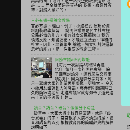
高高的窗口 或許，透一點長空的寂寥進來 或
許 …… 而金線菊是善等待的 我想，寂寥與等
待，對婦人是好的。 ...
言必有據~議論文教學
言必有據 ~ 理由、例子、小結模式 運用於資
料組裝教學練習 說明與議論是民主社會裡
公民必備的能力，唯有社會公民擺脫自 我的
情緒反應，知書達禮，才能建立法治、祥和的
社會。因此，培養學生 論述、獨立批判與邏輯
思考的能力，是一件重要的教育工程。
團務會議&團內增能
【每月一次討論&學習&再進
化!】 每月一次的團務會議，除
了團務討論外，還有局端交辦事
項說明、團員經驗分享對談，每
月一聚讓大家的能量再更凝聚、更強大。 今天
小編用友誼請到大師降臨，夥伴們引頸期盼已
久的簡鈺珣老師 走進會議室就有如帶了道光進
來！真的不誇張！ 這...
讀音？語音？破音？傻傻分不清楚
破音字，大家大概比較容易清楚，就是「歧
音異義」的字。 常常很多人搞不清楚的是，讀
音和語音的區別 根據教育部的簡編辭典的解釋
說明如下