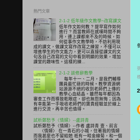
熱門文章
2-1-2 低年級作文教學~改寫課文
低年作文如何教 ? 提早寫作如何
進行 ? 而當教師在感嘆時間不夠
用，連上課都來不及的時候，如
何從事作文教學時，不妨利用現
成的課文，做課文寫作改寫之練習，不僅可以
增進學生的作文能力，更可以直接從課文的文
句及自己改寫的文句中看到明顯的效果，增加
課堂的趣味性。這樣的練...
2-1-2 談修辭教學
每年十一、二月，是我們輔導
團員最忙碌的時候。教學資源網
站源源不絕的收到老師們上傳的
教學心血結晶。雖然每年都因為
審查工作而導致乾眼症，卻也無怨無悔；因為
有幸能第一手吸收老師們的寶貴經驗並於線上
進行交流，再辛苦也值得。
試析鄭愁予〈情婦〉--盧詩青
試析鄭愁予〈情婦〉--作者 盧詩青 壹、前言
〈情婦〉 在一青石的小城，住著我的情婦
而我甚麼也不留給她 祇有一畦金線菊，和一個