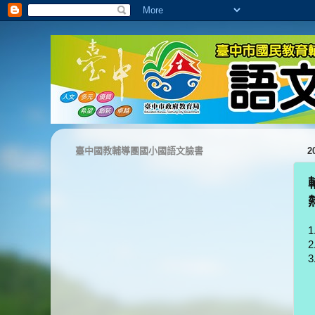
臺中國教輔導團國小國語文臉書
2