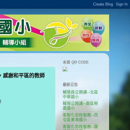
本頁 QR CODE
，感謝和平區的教師
最新公告
輔導員公開課--北區
中華國小
動
輔導公開課--南區樹
，
義國小
客製化到校服務--西
屯區東海國小
客製化到校服務--霧