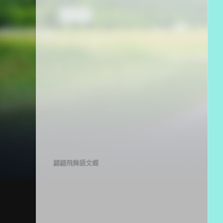
翩翩飛舞語文蝶