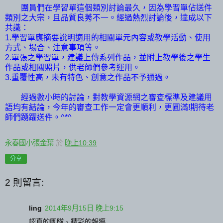
團員們在學習單這個類別討論最久，因為學習單佔送件
類
別之大宗，且品質良莠不一。經過熱烈討論後，達成以下
共識：
1.
學習單應摘要說明適用的相關單元內容或教學活動、使用
方式、場合、注意事項等。
2.單張之學習單，建議上傳系列作品，並附上教學後之學生
作品或相關照片，供老師們參考運用。
3.
重覆性高，未有特色、創意之作品不予通過。
經過數小時的討論，對教學資源網之審查標準及建議用
語均有結論，今年的審查工作一定會更順利，更圓滿!期待老
師們踴躍送件。^*^
永春國小張金葉
於
晚上10:39
分享
2 則留言:
ling
2014年9月15日 晚上9:15
認真的團隊、精彩的報導