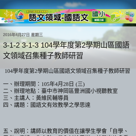
2016年4月27日 星期三
3-1-2 3-1-3 104學年度第2學期山區國語
文領域召集種子教師研習
104
學年度第
2
學期山區國語文領域召集種子教師研習
一、辦理期間：
105
年
4
月
28
日
(
三
)
二、辦理地點：臺中市神岡區豐洲國小視聽教室
三、主講人：黃維民輔導員
四、講題：國語文有效教學之學思達
五、說明：講師以教育的價值在讓學生學會「自學、