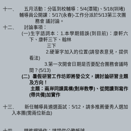
五月活動：分區到校輔導：
潭陽
、
圳堵
十一、
5/4(
)
5/18(
)
輔導員公開課：
永春
工作分派於
第三次團
5/17(
)-
5/13
務會
議討論。
討論事項：
十二、
生字語詞本：
本學期錯誤
到目前
：康軒六
(一)
1.
(
)
下、康軒三下、翰林
三下
硬筆字加入的位置
請發表意見，提供
2.
(
看法
)
第一次開會日期是否要配合團務會議時
3.
間？
(5/13)
暑假研習工作坊即將發公文，請討論研習主題
(二)
及方向！
主題：兩岸同課異構
對岸教學
、從閱讀到寫作
(
)
帶共備
加實作
(
)
新任輔導員遴選面試：
，請多推薦優秀人選加
十三、
5/12
入本團
需兩位新血
(
)
精進網操作：請提供公務帳號
十四、