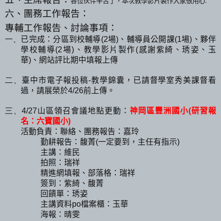
各位伙伴辛苦了，本次教學影片製作大家很用心.
六、團務工作報告：
專輔工作報告、討論事項：
已完成：分區到校輔導
場
、輔導員公開課
場
、夥伴
一、
(2
)
(1
)
學校輔導
場
、教學影片製作
感謝紫綺、琇姿、玉
(2
)
(
華
、網站評比期中填報上傳
)
臺中市電子報投稿
教學錦囊，已請督學室秀美課督看
二、
-
過，請展榮於
前上傳。
4/26
山區領召會議地點更動：
神岡區豐洲國小
研習報
三、
4/27
(
名：六寶國小
)
活動負責：聯絡、團務報告：嘉玲
勤耕報告：馥菁
一定要到，主任有指示
(
)
主講：維民
拍照：瑞祥
精進網填報、部落格：瑞祥
簽到：紫綺、馥菁
回饋單：琇姿
主講資料
檔案櫃：玉華
po
海報：晴雯