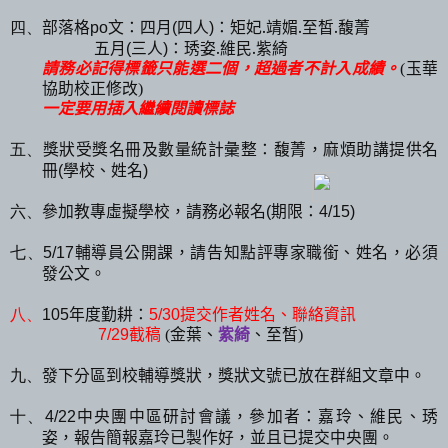
部落格
文：四月
四人
：矩妃
.
靖媚
.
至皙
.
馥菁
四、
po
(
)
五月
三人
：琇姿
.
維民
.
紫綺
(
)
請務必記得標籤只能選二個，超過者不計入成績。
(
玉華
協助校正修改
)
一定要用插入繼續閱讀標誌
獎狀受獎名冊及數量統計彙整：馥菁，麻煩助講提供名
五、
冊
學校、姓名
(
)
參加教專虛擬學校，請務必報名
期限：
六、
(
4/15)
輔導員公開課，請告知點評專家職銜、姓名，必須
七、
5/17
發公文。
年度勤耕：
八、
105
5/30
提交作者姓名、聯絡資訊
7/29
截稿
(
金葉、
紫綺
、至皙
)
發下分區到校輔導獎狀，獎狀文號已放在群組文章中。
九、
中央團中區研討會議，參加者：嘉玲、維民、琇
十、
4/22
姿，報告簡報嘉玲已製作好，並且已提交中央團。