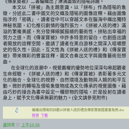
《傳
家寶
被》二書編織出了淋漓盡致的隱喻詩趣。
本文以「拼被
」
為主題意識，以「拼布」作為隱喻的象
徵，分述此二書中圖文的交
織及
隱喻的圖像詮釋。
藉由圖像
指涉的「密碼」，讀者從中可以穿越文本在腦海中織出獨特
神秘氛圍，幻化推衍劇情的強烈張力。
《拼被
人送
的禮》滿
溢的繁複美感，充分發揮細膩描繪的藝術性，拼貼出幸福的
努力之道。而《傳家寶被》中許多
特意
的留白，
也創
造出讀
者開放的詮釋空間，邀請了讀者在黑白游移之間深入咀嚼歷
史的恆久性。因此，互文性為《拼被人送的禮》和《傳家寶
被》帶來精彩的豐富詮釋，圖
文合
奏出文字與圖像藝術狂想
曲。
在全球化的浪潮中，視覺霸權
的優
勢地位深
深勾串
起觀者
生命經驗。《拼被人送的禮》和《傳家寶被》表彰著
多元文
全球化的視野、自然環境及動物與人類的和平互
化的融合、
動。
微妙的轉喻及借喻象徵物成為文化傳承的視覺圖像，藉
由巧妙的接合
為書中設定一種戀物的隱喻，
於是投射在讀者
身上，賦予文化傳承無窮的魅力。(全文請參見附件)
ĉ
編織出隱喻的詩趣以拼被人送的禮及傳家寶被圖畫書為例.doc
檢視
下載
盧詩青
於
上午10:26