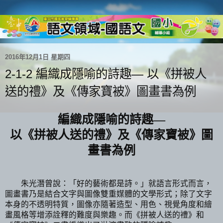
2016年12月1日 星期四
2-1-2 編織成隱喻的詩趣— 以《拼被人
送的禮》及《傳家寶被》圖畫書為例
編織成隱喻的詩趣
—
以《拼被人送的禮》及《傳家寶被》圖
畫書為例
朱光潛曾說：「好的藝術都是詩。」就語言形式而言，
圖畫書乃是結合文字與
圖像
雙重媒體的文學形式；除了
文字
本身的不透明特質，
圖像
亦隨著造型、用色、視覺角度和繪
畫風格等增添
詮
釋的難度與樂趣。而《拼
被人
送的禮》和