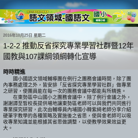
2016年10月25日 星期二
1-2-2 推動反省探究專業學習社群暨12年
國教與107課綱領綱轉化宣導
時時精進
國小國語文領域輔導團在例行之團務會議時間，除了團
內事務處理之外，皆安排「反省探究專業學習社群」做專業
之研習，使團員能在每一次的團務會議中都能有所精進。
在東勢區中山國小之團務會議中，除了例行會議之外，
謝謝譚至皙校長提供場地讓東勢區老師可以與我們共同進行
專業探究研習，此次由輔導員內埔國小韓紫綺老師分享介紹
硬筆字教學的各種策略及實施後之省思，使與會老師可以吸
收專業知識並能根據其省思做調整，以使教學效果效益更
大。