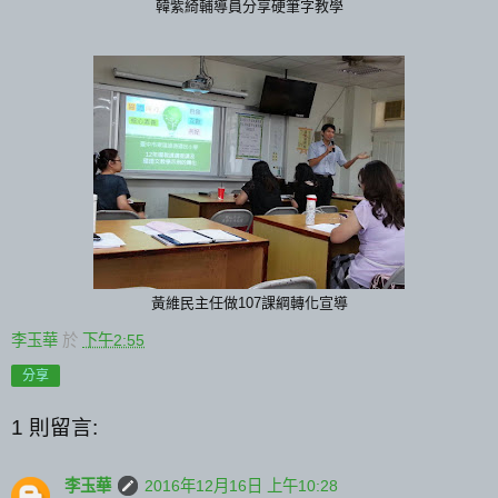
韓紫綺輔導員分享硬筆字教學
黃維民主任做107課綱轉化宣導
李玉華
於
下午2:55
分享
1 則留言:
李玉華
2016年12月16日 上午10:28